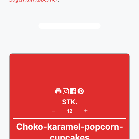
STK.
+
–
Choko-karamel-popcorn-
cupcakes