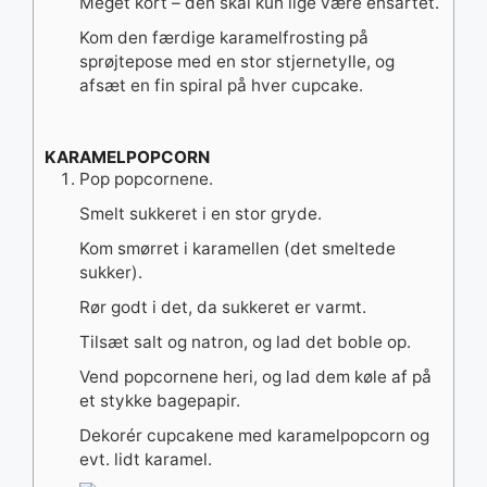
Meget kort – den skal kun lige være ensartet.
Kom den færdige karamelfrosting på
sprøjtepose med en stor stjernetylle, og
afsæt en fin spiral på hver cupcake.
KARAMELPOPCORN
Pop popcornene.
Smelt sukkeret i en stor gryde.
Kom smørret i karamellen (det smeltede
sukker).
Rør godt i det, da sukkeret er varmt.
Tilsæt salt og natron, og lad det boble op.
Vend popcornene heri, og lad dem køle af på
et stykke bagepapir.
Dekorér cupcakene med karamelpopcorn og
evt. lidt karamel.