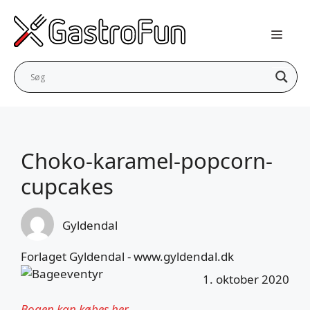
Hop
til
indhold
Choko-karamel-popcorn-
cupcakes
Gyldendal
Forlaget Gyldendal - www.gyldendal.dk
1. oktober 2020
Bogen kan købes her
.