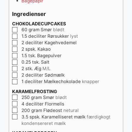
Bagepapir
Ingredienser
CHOKOLADECUPCAKES
▢
60
gram
Smør
blødt
▢
1.5
deciliter
Rørsukker
lyst
▢
2
deciliter
Kagehvedemel
▢
2
spsk.
Kakao
▢
1.5
tsk.
Bagepulver
▢
0.25
tsk.
Salt
▢
2
stk.
Æg
M/L
▢
2
deciliter
Sødmælk
▢
1
deciliter
Mælkechokolade
knapper
KARAMELFROSTING
▢
250
gram
Smør
blødt
▢
4
deciliter
Flormelis
▢
200
gram
Flødeost
netural
▢
3.5
spsk.
Karamelliseret mælk
færdigkogt
kondensereret mælk