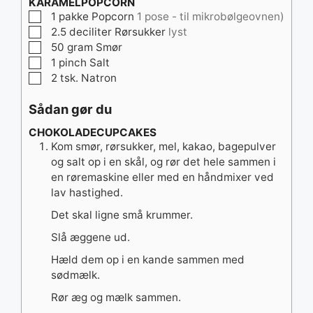
KARAMELPOPCORN
▢
1
pakke
Popcorn
1 pose - til mikrobølgeovnen)
▢
2.5
deciliter
Rørsukker
lyst
▢
50
gram
Smør
▢
1
pinch
Salt
▢
2
tsk.
Natron
Sådan gør du
CHOKOLADECUPCAKES
Kom smør, rørsukker, mel, kakao, bagepulver
og salt op i en skål, og rør det hele sammen i
en røremaskine eller med en håndmixer ved
lav hastighed.
Det skal ligne små krummer.
Slå æggene ud.
Hæld dem op i en kande sammen med
sødmælk.
Rør æg og mælk sammen.