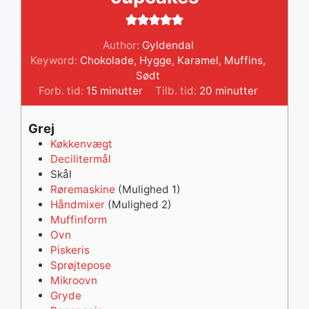
Author:
Gyldendal
Keyword:
Chokolade
,
Hygge
,
Karamel
,
Muffins
,
Sødt
minutter
minutter
Forb. tid:
15
minutter
Tilb. tid:
20
minutter
Grej
Køkkenvægt
Decilitermål
Skål
Røremaskine
(Mulighed 1)
Håndmixer
(Mulighed 2)
Muffinform
Ovn
Piskeris
Sprøjtepose
Mikroovn
Gryde