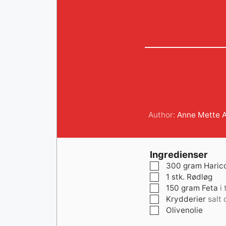
Author:
Anne Mette 
Ingredienser
▢
300
gram
Haric
▢
1
stk.
Rødløg
▢
150
gram
Feta
i
▢
Krydderier
salt
▢
Olivenolie