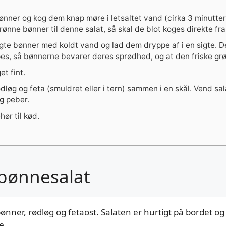
ønner og kog dem knap møre i letsaltet vand (cirka 3 minutter
ønne bønner til denne salat, så skal de blot koges direkte fra 
te bønner med koldt vand og lad dem dryppe af i en sigte. De
es, så bønnerne bevarer deres sprødhed, og at den friske gr
et fint.
dløg og feta (smuldret eller i tern) sammen i en skål. Vend sa
og peber.
hør til kød.
 bønnesalat
nner, rødløg og fetaost. Salaten er hurtigt på bordet og
æ.