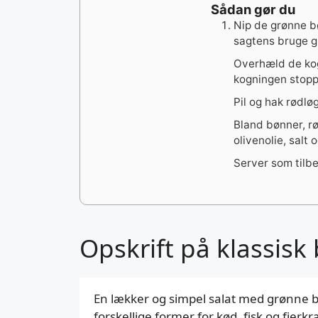
Sådan gør du
Nip de grønne b
sagtens bruge gr
Overhæld de kog
kogningen stopp
Pil og hak rødløg
Bland bønner, rø
olivenolie, salt 
Server som tilbe
Opskrift på klassisk
En lækker og simpel salat med grønne bø
forskellige former for kød, fisk og fjerkr