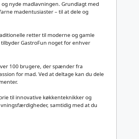
rske og nyde madlavningen. Grundlagt med
farne madentusiaster – til at dele og
raditionelle retter til moderne og gamle
, tilbyder GastroFun noget for enhver
 over 100 brugere, der spænder fra
passion for mad. Ved at deltage kan du dele
imenter.
torie til innovative køkkenteknikker og
dlavningsfærdigheder, samtidig med at du