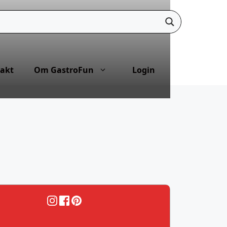
akt
Om GastroFun
Login