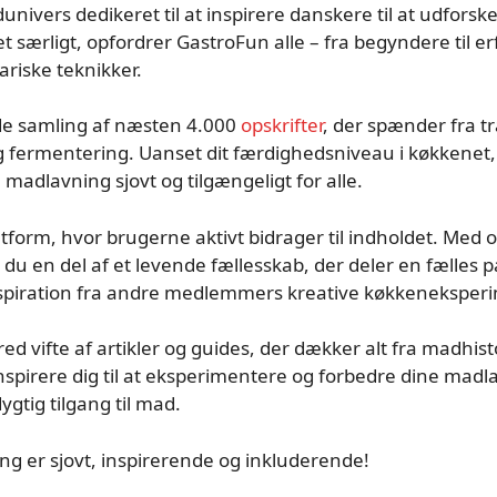
univers dedikeret til at inspirere danskere til at udfo
 særligt, opfordrer GastroFun alle – fra begyndere til er
ariske teknikker.
de samling af næsten 4.000
opskrifter
, der spænder fra t
og fermentering. Uanset dit færdighedsniveau i køkkenet
adlavning sjovt og tilgængeligt for alle.
atform, hvor brugerne aktivt bidrager til indholdet. Med
r du en del af et levende fællesskab, der deler en fælles 
inspiration fra andre medlemmers kreative køkkeneksper
ed vifte af artikler og guides, der dækker alt fra madhis
t inspirere dig til at eksperimentere og forbedre dine ma
tig tilgang til mad.
g er sjovt, inspirerende og inkluderende!