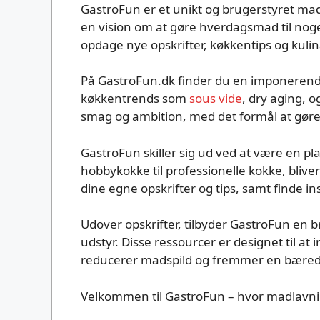
GastroFun er et unikt og brugerstyret mad
en vision om at gøre hverdagsmad til noget
opdage nye opskrifter, køkkentips og kulin
På GastroFun.dk finder du en imponeren
køkkentrends som
sous vide
, dry aging, 
smag og ambition, med det formål at gøre m
GastroFun skiller sig ud ved at være en pl
hobbykokke til professionelle kokke, blive
dine egne opskrifter og tips, samt finde 
Udover opskrifter, tilbyder GastroFun en br
udstyr. Disse ressourcer er designet til a
reducerer madspild og fremmer en bæredyg
Velkommen til GastroFun – hvor madlavnin