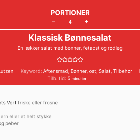
PORTIONER
+
–
Klassisk Bønnesalat
En lækker salat med bønner, fetaost og rødløg
Autzen
Keyword:
Aftensmad
,
Bønner
,
ost
,
Salat
,
Tilbehør
minutter
Tilb. tid:
5
minutter
ots Vert
friske eller frosne
 tern eller et helt stykke
 og peber