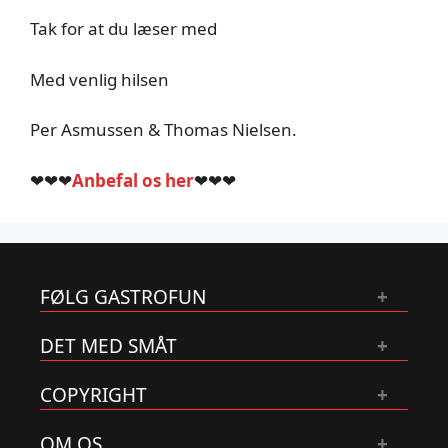
Tak for at du læser med
Med venlig hilsen
Per Asmussen & Thomas Nielsen.
❤❤❤
Anbefal os her
❤❤❤
FØLG GASTROFUN
DET MED SMÅT
COPYRIGHT
OM OS