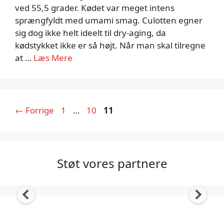
ved 55,5 grader. Kødet var meget intens
sprængfyldt med umami smag. Culotten egner
sig dog ikke helt ideelt til dry-aging, da
kødstykket ikke er så højt. Når man skal tilregne
at …
Læs Mere
Side
Side
Side
←
Forrige
1
…
10
11
Støt vores partnere