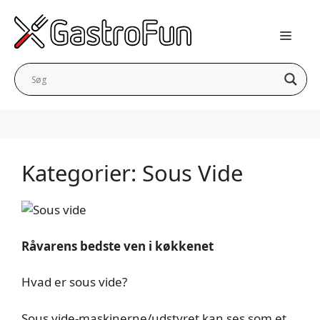
Hop
til
indhold
Kategorier:
Sous Vide
Råvarens bedste ven i køkkenet
Hvad er sous vide?
Sous vide-maskinerne/udstyret kan ses som et