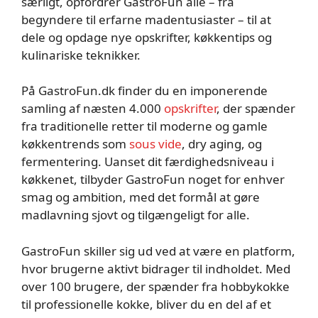
særligt, opfordrer GastroFun alle – fra
begyndere til erfarne madentusiaster – til at
dele og opdage nye opskrifter, køkkentips og
kulinariske teknikker.
På GastroFun.dk finder du en imponerende
samling af næsten 4.000
opskrifter
, der spænder
fra traditionelle retter til moderne og gamle
køkkentrends som
sous vide
, dry aging, og
fermentering. Uanset dit færdighedsniveau i
køkkenet, tilbyder GastroFun noget for enhver
smag og ambition, med det formål at gøre
madlavning sjovt og tilgængeligt for alle.
GastroFun skiller sig ud ved at være en platform,
hvor brugerne aktivt bidrager til indholdet. Med
over 100 brugere, der spænder fra hobbykokke
til professionelle kokke, bliver du en del af et