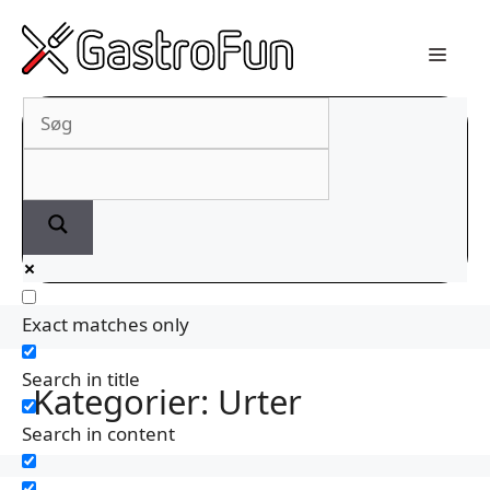
Hop
til
indhold
Exact matches only
Search in title
Kategorier:
Urter
Search in content