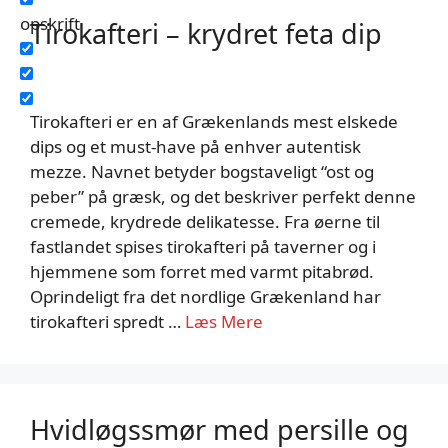
opskrift
Tirokafteri – krydret feta dip
Tirokafteri er en af Grækenlands mest elskede
dips og et must-have på enhver autentisk
mezze. Navnet betyder bogstaveligt “ost og
peber” på græsk, og det beskriver perfekt denne
cremede, krydrede delikatesse. Fra øerne til
fastlandet spises tirokafteri på taverner og i
hjemmene som forret med varmt pitabrød.
Oprindeligt fra det nordlige Grækenland har
tirokafteri spredt …
Læs Mere
Hvidløgssmør med persille og