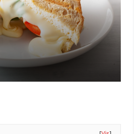
[
Vis
]