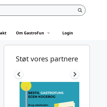
akt
Om GastroFun
Login
Støt vores partnere