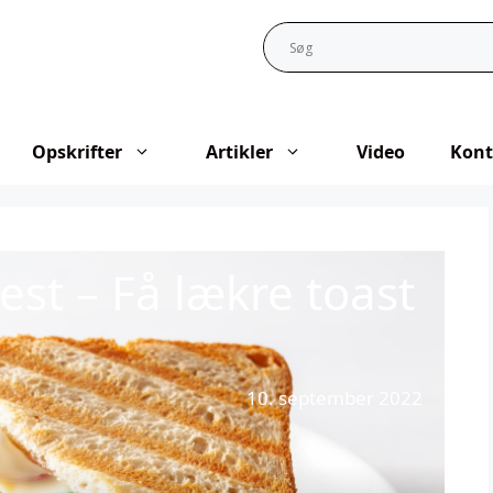
Opskrifter
Artikler
Video
Kont
test – Få lækre toast
10. september 2022