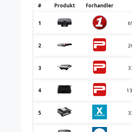
#
Produkt
Forhandler
1
6
2
2
3
3
4
13
5
3