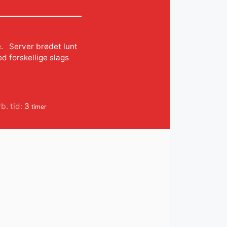
e. Server brødet lunt
d forskellige slags
timer
b. tid:
3
timer