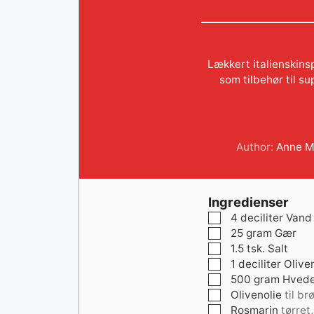
Lækkert italienskins
som tilbehør til s
Author:
Anne M
Ingredienser
▢
4
deciliter
Vand
▢
25
gram
Gær
▢
1.5
tsk.
Salt
▢
1
deciliter
Olive
▢
500
gram
Hved
▢
Olivenolie
til b
▢
Rosmarin
tørret,