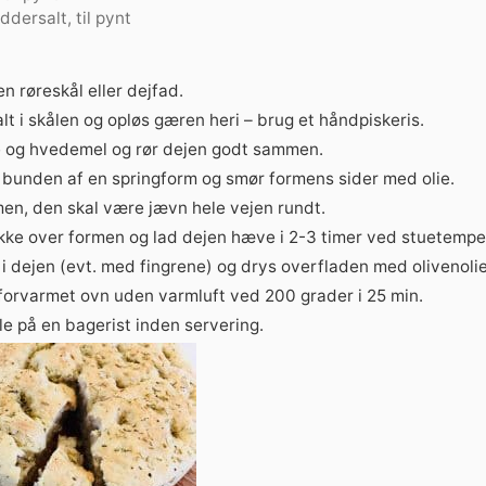
yddersalt, til pynt
n røreskål eller dejfad.
t i skålen og opløs gæren heri – brug et håndpiskeris.
ie og hvedemel og rør dejen godt sammen.
 bunden af en springform og smør formens sider med olie.
men, den skal være jævn hele vejen rundt.
kke over formen og lad dejen hæve i 2-3 timer ved stuetempe
r i dejen (evt. med fingrene) og drys overfladen med olivenolie
 forvarmet ovn uden varmluft ved 200 grader i 25 min.
e på en bagerist inden servering.