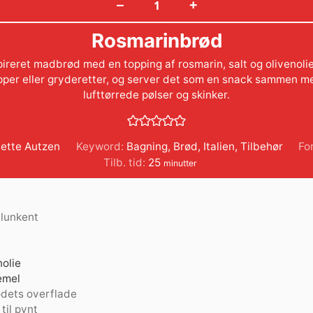
+
–
Rosmarinbrød
pireret madbrød med en topping af rosmarin, salt og olivenoli
upper eller gryderetter, og server det som en snack sammen me
lufttørrede pølser og skinker.
ette Autzen
Keyword:
Bagning
,
Brød
,
Italien
,
Tilbehør
For
minutter
Tilb. tid:
25
minutter
lunkent
nolie
emel
rødets overflade
 til pynt