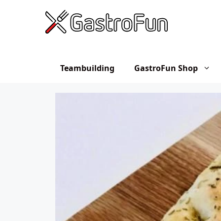
Hop
til
indhold
Teambuilding
GastroFun Shop