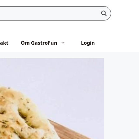
akt
Om GastroFun
Login