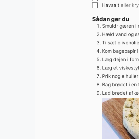
▢
Havsalt
eller kr
Sådan gør du
Smuldr gæren i e
Hæld vand og sal
Tilsæt olivenol
Kom bagepapir i
Læg dejen i for
Læg et viskesty
Prik nogle hulle
Bag brødet i en
Lad brødet afkøl