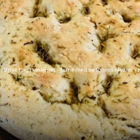
d nye ting i køkkenet - gerne med sæsonens råvarer - hv