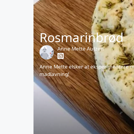
Rosmarinbrød
Anne Mette Autzen
Anne Mette elsker at eksperimentere me
madlavning!