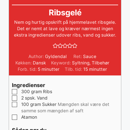
Ribsgelé
Nem og hurtig opskrift på hjemmelavet ribsgele.
Det er nemt at lave og kræver nærmest ingen
ekstra ingredienser udover ribs, vand og sukker.
Author:
Gyldendal
Ret:
Sauce
Køkken:
Dansk
Keyword:
Syltning
,
Tilbehør
minutter
minutter
Forb. tid:
5
minutter
Tilb. tid:
15
minutter
Ingredienser
▢
300
gram
Ribs
▢
2
spsk.
Vand
▢
100
gram
Sukker
Mængden skal være det
samme som mængden af saft
▢
Atamon
Sådan gør du