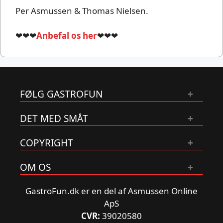
Per Asmussen & Thomas Nielsen.
❤❤❤
Anbefal os her
❤❤❤
FØLG GASTROFUN
DET MED SMÅT
COPYRIGHT
OM OS
GastroFun.dk er en del af Asmussen Online
ApS
CVR:
39020580