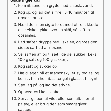
Kom ribsene i en gryde med 2 spsk. vand.
Kog op, og lad det simre i 8-10 minutter, til
ribsene brister.
Hæld dem i en sigte foret med et rent klæde
eller viskestykke over en skål, så saften
opsamles.
Lad saften dryppe ned i skålen, og pres den
sidste saft ud af ribsene.
Vej saften af, og tilsæt lige del sukker (f.eks.
100 g saft og 100 g sukker).
Kog saft og sukker op.
Hæld lagen på et atamonskyllet sylteglas, og
kom evt. en hel ribsstængel i glasset til pynt.
Sæt låg på, og lad det stivne.
Opbevares i køleskabet.
Server geléen til vildt eller som tilbehør til
pålæg, eller brug den som smagsgiver i
saucer.