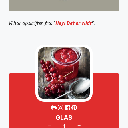
Vi har opskriften fra: "
Hey! Det er vildt
".
GLAS
+
–