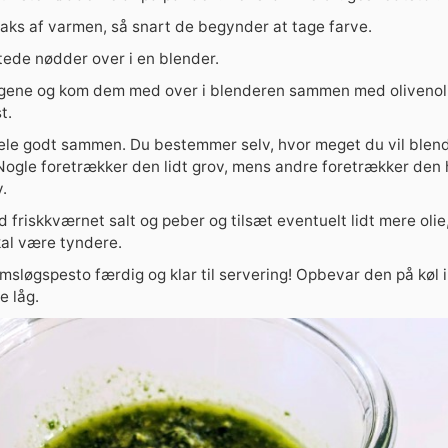
aks af varmen, så snart de begynder at tage farve.
tede nødder over i en blender.
gene og kom dem med over i blenderen sammen med olivenolie
t.
ele godt sammen. Du bestemmer selv, hvor meget du vil blend
ogle foretrækker den lidt grov, mens andre foretrækker den h
v.
 friskkværnet salt og peber og tilsæt eventuelt lidt mere olie
kal være tyndere.
msløgspesto færdig og klar til servering! Opbevar den på køl i
e låg.