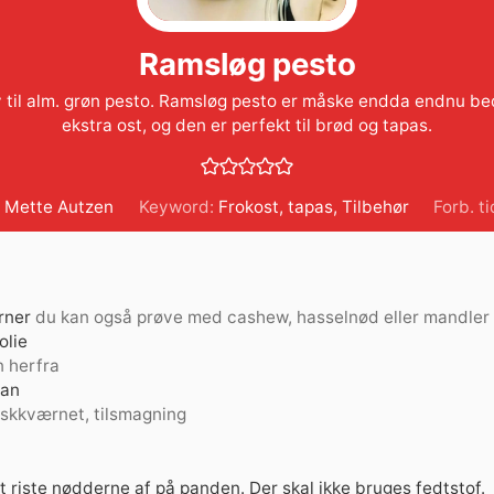
Ramsløg pesto
iv til alm. grøn pesto. Ramsløg pesto er måske endda endnu b
ekstra ost, og den er perfekt til brød og tapas.
 Mette Autzen
Keyword:
Frokost
,
tapas
,
Tilbehør
Forb. t
rner
du kan også prøve med cashew, hasselnød eller mandler
olie
n herfra
an
iskkværnet, tilsmagning
t riste nødderne af på panden. Der skal ikke bruges fedtstof.