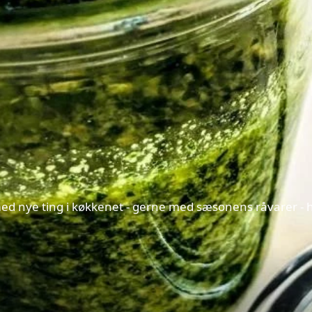
d nye ting i køkkenet - gerne med sæsonens råvarer - hv