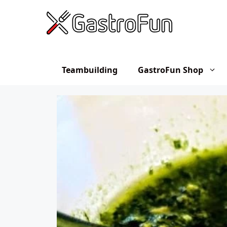
Hop
til
indhold
Teambuilding
GastroFun Shop