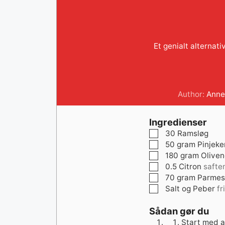
Et genialt alternat
Author:
Anne
Ingredienser
▢
30
Ramsløg
▢
50
gram
Pinjeke
▢
180
gram
Oliven
▢
0.5
Citron
safte
▢
70
gram
Parmes
▢
Salt og Peber
fr
Sådan gør du
Start med a