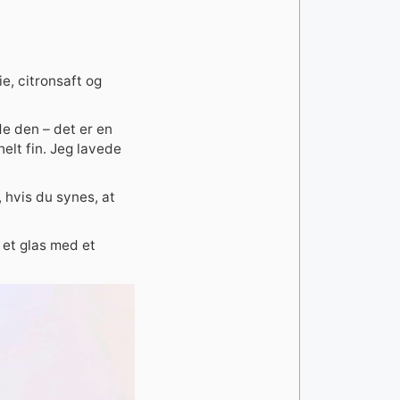
, citronsaft og
e den – det er en
elt fin. Jeg lavede
, hvis du synes, at
 et glas med et