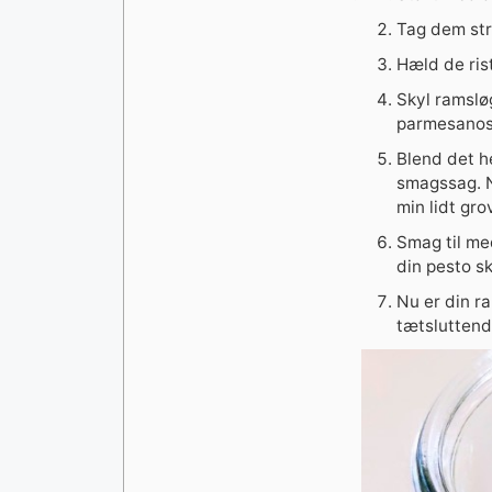
Tag dem str
Hæld de ris
Skyl ramslø
parmesanos
Blend det h
smagssag. N
min lidt gro
Smag til med
din pesto s
Nu er din ra
tætsluttend