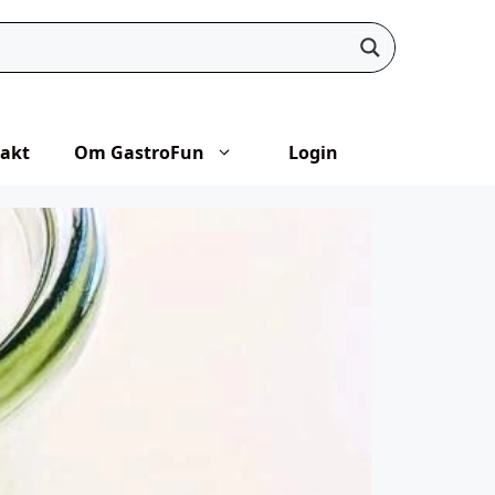
akt
Om GastroFun
Login