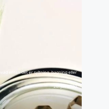
ad enten det er syltning, bagning eller
20. juli 2020