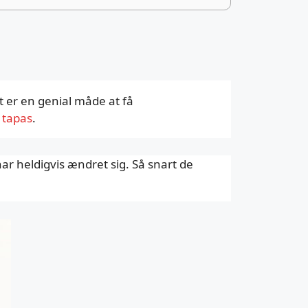
t er en genial måde at få
l
tapas
.
r heldigvis ændret sig. Så snart de