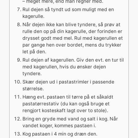
– meget mere, end man regner med.
Rul dejen så tyndt ud som muligt med en
kagerulle.
Når dejen ikke kan blive tyndere, så prøv at
rulle den op på din kagerulle, der forinden er
drysset godt med mel. Rul med kagerullen et
par gange hen over bordet, mens du trykker
let på den.
Rul dejen af kagerullen. Giv den evt. en tur til
med kagerullen, hvis du ønsker dejen
tyndere.
Skær dejen ud i pastastrimler i passende
størrelse.
Hæng evt. pastaen til tørre på et såkaldt
pastatørrestativ (du kan også bruge et
rengjort kosteskaft lagt over to stole).
Bring en gryde med vand og salt i kog. Når
vandet koger, kommes pastaen i.
Kog pastaen i 4 min og dræn den.