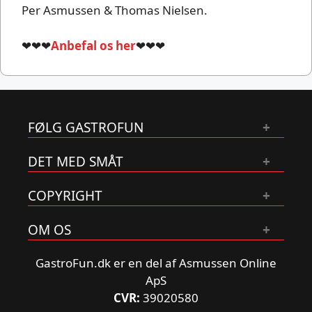
Per Asmussen & Thomas Nielsen.
❤❤❤
Anbefal os her
❤❤❤
FØLG GASTROFUN
DET MED SMÅT
COPYRIGHT
OM OS
GastroFun.dk er en del af Asmussen Online
ApS
CVR:
39020580