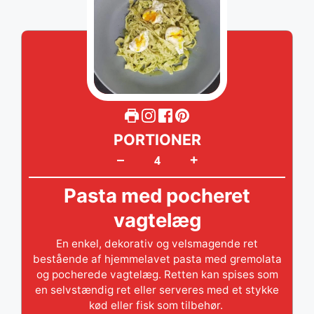
PORTIONER
+
–
Pasta med pocheret
vagtelæg
En enkel, dekorativ og velsmagende ret
bestående af hjemmelavet pasta med gremolata
og pocherede vagtelæg. Retten kan spises som
en selvstændig ret eller serveres med et stykke
kød eller fisk som tilbehør.