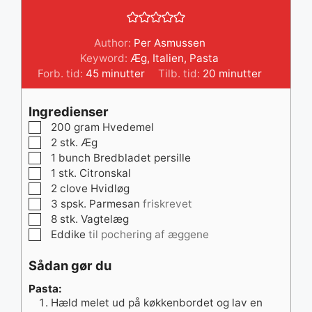
Author:
Per Asmussen
Keyword:
Æg
,
Italien
,
Pasta
minutter
minutter
Forb. tid:
45
minutter
Tilb. tid:
20
minutter
Ingredienser
▢
200
gram
Hvedemel
▢
2
stk.
Æg
▢
1
bunch
Bredbladet persille
▢
1
stk.
Citronskal
▢
2
clove
Hvidløg
▢
3
spsk.
Parmesan
friskrevet
▢
8
stk.
Vagtelæg
▢
Eddike
til pochering af æggene
Sådan gør du
Pasta:
Hæld melet ud på køkkenbordet og lav en