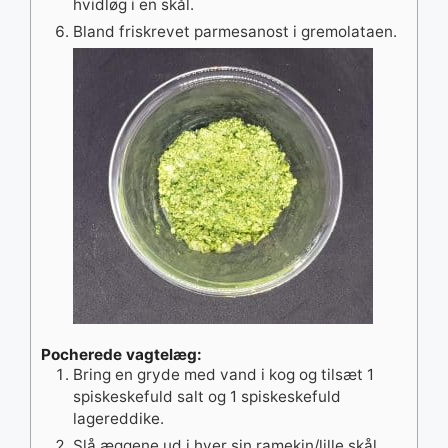
hvidløg i en skål.
Bland friskrevet parmesanost i gremolataen.
Pocherede vagtelæg:
Bring en gryde med vand i kog og tilsæt 1
spiskeskefuld salt og 1 spiskeskefuld
lagereddike.
Slå æggene ud i hver sin ramekin/lille skål.