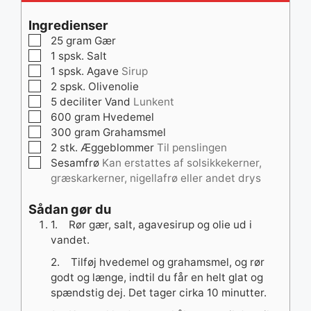
Ingredienser
▢
25
gram
Gær
▢
1
spsk.
Salt
▢
1
spsk.
Agave
Sirup
▢
2
spsk.
Olivenolie
▢
5
deciliter
Vand
Lunkent
▢
600
gram
Hvedemel
▢
300
gram
Grahamsmel
▢
2
stk.
Æggeblommer
Til penslingen
▢
Sesamfrø
Kan erstattes af solsikkekerner,
græskarkerner, nigellafrø eller andet drys
Sådan gør du
1. Rør gær, salt, agavesirup og olie ud i
vandet.
2. Tilføj hvedemel og grahamsmel, og rør
godt og længe, indtil du får en helt glat og
spændstig dej. Det tager cirka 10 minutter.