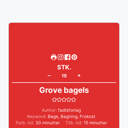
STK.
+
–
Grove bagels
Author:
fadlsforlag
Keyword:
Bage
,
Bagning
,
Frokost
minutter
minutter
Forb. tid:
30
minutter
Tilb. tid:
15
minutter