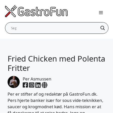
Hop
til
indhold
Fried Chicken med Polenta
Fritter
Per Asmussen
Per er stifter af og redaktør på GastroFun.dk.
Pers hjerte banker især for sous vide-teknikken,
saucer og krogmodnet kød. Hans mission er at
få danskerne til at spise bedre, lege og