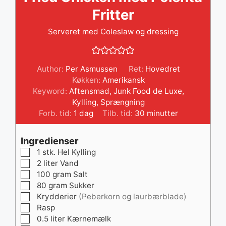
Fritter
Serveret med Coleslaw og dressing
Author:
Per Asmussen
Ret:
Hovedret
Køkken:
Amerikansk
Keyword:
Aftensmad
,
Junk Food de Luxe
,
Kylling
,
Sprængning
dag
minutter
Forb. tid:
1
dag
Tilb. tid:
30
minutter
Ingredienser
▢
1
stk.
Hel Kylling
▢
2
liter
Vand
▢
100
gram
Salt
▢
80
gram
Sukker
▢
Krydderier
(Peberkorn og laurbærblade)
▢
Rasp
▢
0.5
liter
Kærnemælk