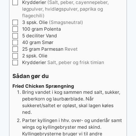
▢
Krydderier
(Salt, peber, cayennepeber,
løgpulver, hvidløgspulver, paprika og
flagechili)
▢
3
spsk.
Olie
(Smagsneutral)
▢
100
gram
Polenta
▢
5
deciliter
Vand
▢
40
gram
Smør
▢
25
gram
Parmesan
Revet
▢
2
spsk.
Olie
▢
Krydderier
Salt, peber og frisk timian
Sådan gør du
Fried Chicken Sprængning
Bring vandet i kog sammen med salt, sukker,
peberkorn og laurbærblade. Når
sukkeret/saltet er opløst, skal lagen køles
ned.
Parter kyllingen i hhv. over- og underlår samt
wings og kyllingebryster med skind.
Kyllingebrysterne bruger vi til andre