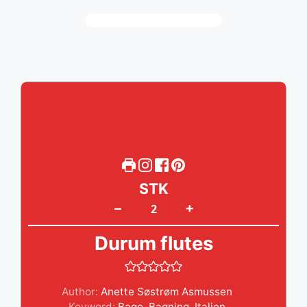
STK
+
–
Durum flutes
Author:
Anette Søstrøm Asmussen
Keyword:
Bage
,
Bagning
,
Italien