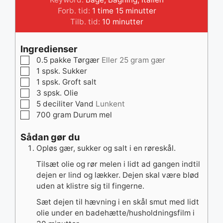
time
minutter
Forb. tid:
1
time
15
minutter
minutter
Tilb. tid:
10
minutter
Ingredienser
▢
0.5
pakke
Tørgær
Eller 25 gram gær
▢
1
spsk.
Sukker
▢
1
spsk.
Groft salt
▢
3
spsk.
Olie
▢
5
deciliter
Vand
Lunkent
▢
700
gram
Durum mel
Sådan gør du
Opløs gær, sukker og salt i en røreskål.
Tilsæt olie og rør melen i lidt ad gangen indtil
dejen er lind og lækker. Dejen skal være blød
uden at klistre sig til fingerne.
Sæt dejen til hævning i en skål smut med lidt
olie under en badehætte/husholdningsfilm i