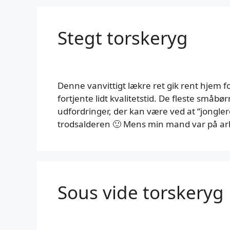
Stegt torskeryg
Denne vanvittigt lækre ret gik rent hjem f
fortjente lidt kvalitetstid. De fleste småb
udfordringer, der kan være ved at “jonglere
trodsalderen 🙂 Mens min mand var på arbe
Sous vide torskeryg