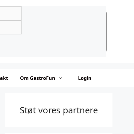
akt
Om GastroFun
Login
Støt vores partnere