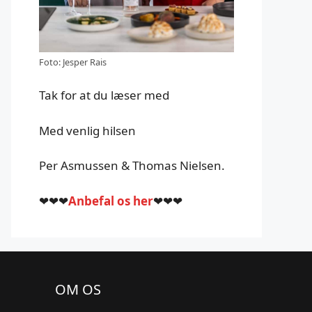
Foto: Jesper Rais
Tak for at du læser med
Med venlig hilsen
Per Asmussen & Thomas Nielsen.
❤❤❤
Anbefal os her
❤❤❤
OM OS