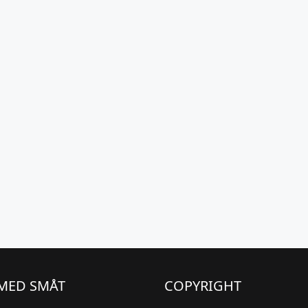
MED SMÅT
COPYRIGHT