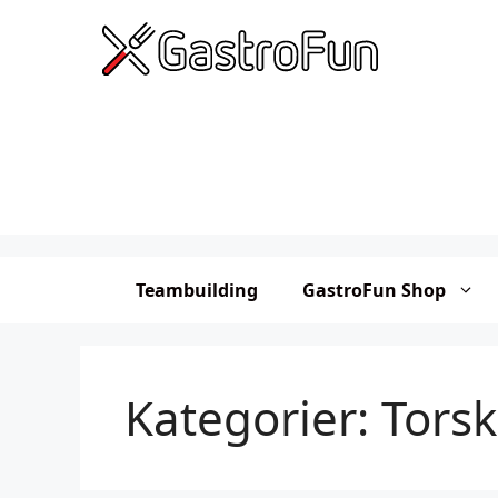
Hop
til
indhold
Teambuilding
GastroFun Shop
Kategorier:
Tors