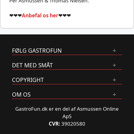
Per Asmussen & Thomas Nielsen.
❤❤❤
Anbefal os her
❤❤❤
FØLG GASTROFUN
DET MED SMÅT
COPYRIGHT
OM OS
GastroFun.dk er en del af Asmussen Online
ApS
CVR:
39020580