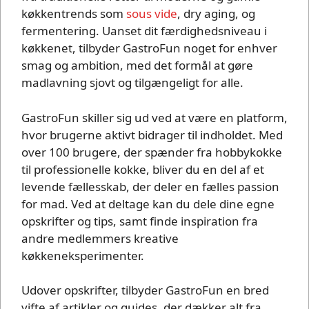
køkkentrends som
sous vide
, dry aging, og
fermentering. Uanset dit færdighedsniveau i
køkkenet, tilbyder GastroFun noget for enhver
smag og ambition, med det formål at gøre
madlavning sjovt og tilgængeligt for alle.
GastroFun skiller sig ud ved at være en platform,
hvor brugerne aktivt bidrager til indholdet. Med
over 100 brugere, der spænder fra hobbykokke
til professionelle kokke, bliver du en del af et
levende fællesskab, der deler en fælles passion
for mad. Ved at deltage kan du dele dine egne
opskrifter og tips, samt finde inspiration fra
andre medlemmers kreative
køkkeneksperimenter.
Udover opskrifter, tilbyder GastroFun en bred
vifte af artikler og guides, der dækker alt fra