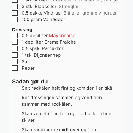
▢
3
stk.
Bladselleri
Stængler
▢
0.5
pakke
Vindruer
Blå eller grønne vindruer
▢
100
gram
Valnødder
Dressing
▢
0.5
deciliter
Mayonnaise
▢
1
deciliter
Creme Fraiche
▢
0.5
spsk.
Rørsukker
▢
1
tsk.
Dijonsennep
▢
Salt
▢
Peber
Sådan gør du
Snit rødkålen helt fint og kom den i en skål.
Rør dressingen sammen og vend den
sammen med rødkålen.
Skær æblet i fine tern og bladselleri i fine
skiver.
Skær vindruerne midt over og fjern