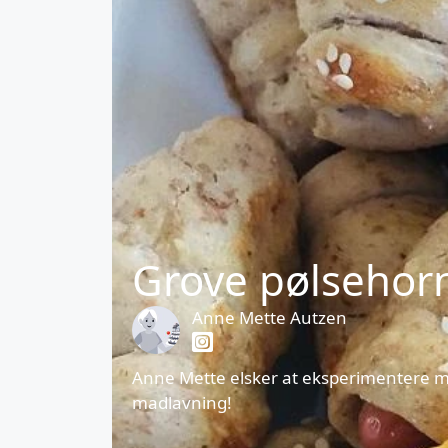
Grove pølsehor
Anne Mette Autzen
Anne Mette elsker at eksperimentere me
madlavning!