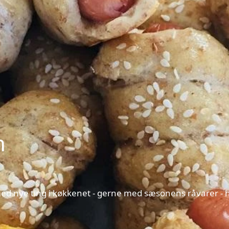
n
d nye ting i køkkenet - gerne med sæsonens råvarer - hv