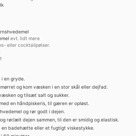
lk
ornshvedemel
emel
evt. lidt mere
s- eller cocktailpølser.
g
t
 i en gryde.
ørret og kom væsken i en stor skål eller dejfad.
æsken og tilsæt salt og sukker.
ed en håndpiskeris, til gæren er opløst.
hvedemel og rør godt i dejen.
g rør/ælt dejen sammen, til den er smidig og elastisk.
en badehætte eller et fugtigt viskestykke.