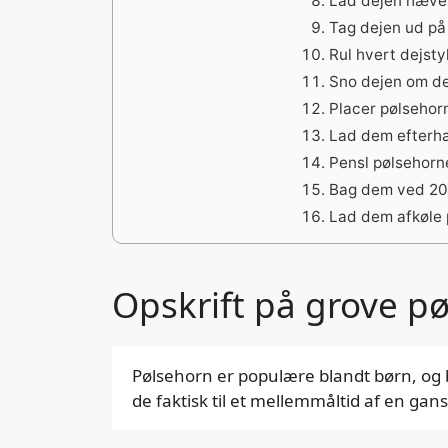
Lad dejen hæve 
Tag dejen ud på 
Rul hvert dejstyk
Sno dejen om de 
Placer pølsehor
Lad dem efterhæ
Pensl pølsehor
Bag dem ved 200
Lad dem afkøle 
Opskrift på grove p
Pølsehorn er populære blandt børn, og b
de faktisk til et mellemmåltid af en gans