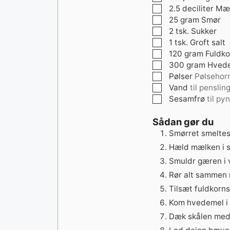
▢
2.5
deciliter
Mæ
▢
25
gram
Smør
▢
2
tsk.
Sukker
▢
1
tsk.
Groft salt
▢
120
gram
Fuldk
▢
300
gram
Hved
▢
Pølser
Pølsehorn
▢
Vand
til penslin
▢
Sesamfrø
til pyn
Sådan gør du
Smørret smeltes
Hæld mælken i sm
Smuldr gæren i v
Rør alt sammen m
Tilsæt fuldkorns
Kom hvedemel i o
Dæk skålen med 