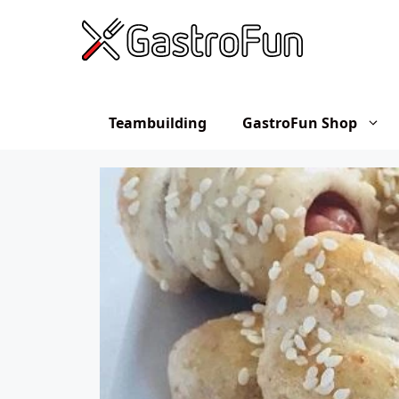
Hop
til
indhold
Teambuilding
GastroFun Shop