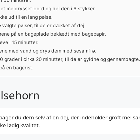
i 60 minutter.
et meldrysset bord og del den i 6 stykker.
ke ud til en lang pølse.
valgte pølser, til de er dækket af dej.
nene på en bageplade beklædt med bagepapir.
ve i 15 minutter.
nene med vand og drys dem med sesamfrø.
 grader i cirka 20 minutter, til de er gyldne og gennembagte.
på en bagerist.
ølsehorn
ager du dem selv af en dej, der indeholder groft mel samt
ke lødig kvalitet.