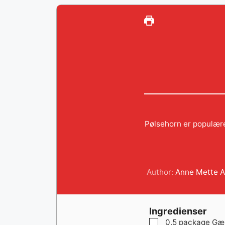
Pølsehorn er populære
Author:
Anne Mette A
Ingredienser
▢
0.5
package
Gæ