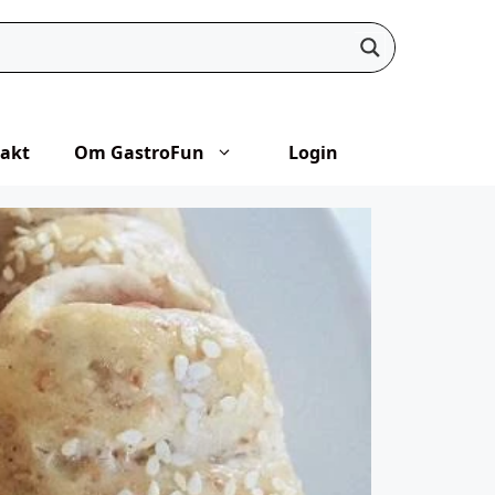
akt
Om GastroFun
Login