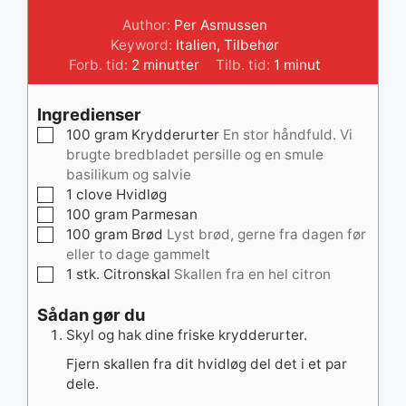
Author:
Per Asmussen
Keyword:
Italien
,
Tilbehør
minutter
minut
Forb. tid:
2
minutter
Tilb. tid:
1
minut
Ingredienser
▢
100
gram
Krydderurter
En stor håndfuld. Vi
brugte bredbladet persille og en smule
basilikum og salvie
▢
1
clove
Hvidløg
▢
100
gram
Parmesan
▢
100
gram
Brød
Lyst brød, gerne fra dagen før
eller to dage gammelt
▢
1
stk.
Citronskal
Skallen fra en hel citron
Sådan gør du
Skyl og hak dine friske krydderurter.
Fjern skallen fra dit hvidløg del det i et par
dele.