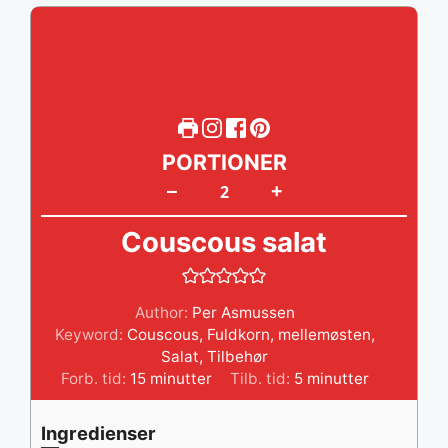
PORTIONER
+
–
Couscous salat
Author:
Per Asmussen
Keyword:
Couscous
,
Fuldkorn
,
mellemøsten
,
Salat
,
Tilbehør
minutter
minutter
Forb. tid:
15
minutter
Tilb. tid:
5
minutter
Ingredienser