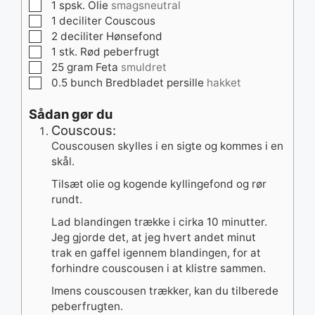
▢
1
spsk.
Olie
smagsneutral
▢
1
deciliter
Couscous
▢
2
deciliter
Hønsefond
▢
1
stk.
Rød peberfrugt
▢
25
gram
Feta
smuldret
▢
0.5
bunch
Bredbladet persille
hakket
Sådan gør du
Couscous:
Couscousen skylles i en sigte og kommes i en
skål.
Tilsæt olie og kogende kyllingefond og rør
rundt.
Lad blandingen trække i cirka 10 minutter.
Jeg gjorde det, at jeg hvert andet minut
trak en gaffel igennem blandingen, for at
forhindre couscousen i at klistre sammen.
Imens couscousen trækker, kan du tilberede
peberfrugten.