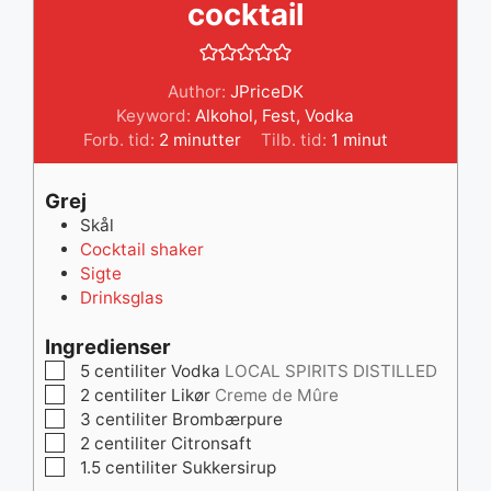
cocktail
Author:
JPriceDK
Keyword:
Alkohol
,
Fest
,
Vodka
minutter
minut
Forb. tid:
2
minutter
Tilb. tid:
1
minut
Grej
Skål
Cocktail shaker
Sigte
Drinksglas
Ingredienser
▢
5
centiliter
Vodka
LOCAL SPIRITS DISTILLED
▢
2
centiliter
Likør
Creme de Mûre
▢
3
centiliter
Brombærpure
▢
2
centiliter
Citronsaft
▢
1.5
centiliter
Sukkersirup