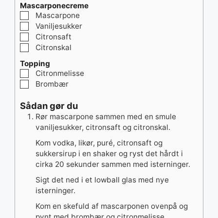
Mascarponecreme
▢
Mascarpone
▢
Vaniljesukker
▢
Citronsaft
▢
Citronskal
Topping
▢
Citronmelisse
▢
Brombær
Sådan gør du
Rør mascarpone sammen med en smule
vaniljesukker, citronsaft og citronskal.
Kom vodka, likør, puré, citronsaft og
sukkersirup i en shaker og ryst det hårdt i
cirka 20 sekunder sammen med isterninger.
Sigt det ned i et lowball glas med nye
isterninger.
Kom en skefuld af mascarponen ovenpå og
pynt med brombær og citronmelisse.