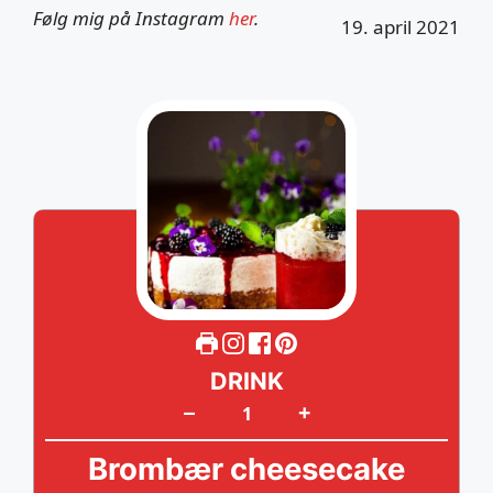
Følg mig på Instagram
her
.
19. april 2021
DRINK
+
–
Brombær cheesecake