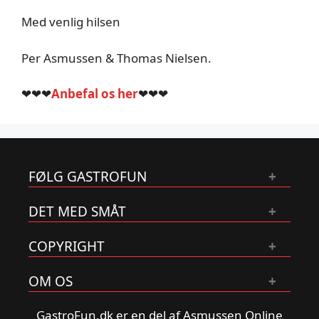
Med venlig hilsen
Per Asmussen & Thomas Nielsen.
❤❤❤
Anbefal os her
❤❤❤
FØLG GASTROFUN
DET MED SMÅT
COPYRIGHT
OM OS
GastroFun.dk er en del af Asmussen Online