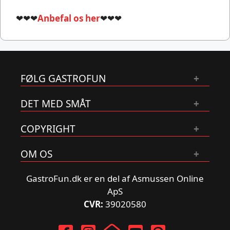
❤❤❤
Anbefal os her
❤❤❤
FØLG GASTROFUN
DET MED SMÅT
COPYRIGHT
OM OS
GastroFun.dk er en del af Asmussen Online
ApS
CVR:
39020580