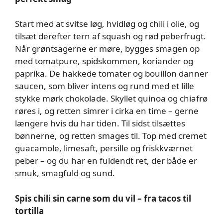
Start med at svitse løg, hvidløg og chili i olie, og
tilsæt derefter tern af squash og rød peberfrugt.
Når grøntsagerne er møre, bygges smagen op
med tomatpure, spidskommen, koriander og
paprika. De hakkede tomater og bouillon danner
saucen, som bliver intens og rund med et lille
stykke mørk chokolade. Skyllet quinoa og chiafrø
røres i, og retten simrer i cirka en time – gerne
længere hvis du har tiden. Til sidst tilsættes
bønnerne, og retten smages til. Top med cremet
guacamole, limesaft, persille og friskkværnet
peber – og du har en fuldendt ret, der både er
smuk, smagfuld og sund.
Spis chili sin carne som du vil – fra tacos til
tortilla