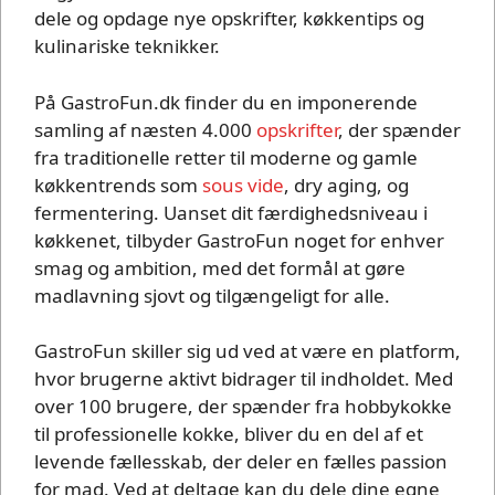
dele og opdage nye opskrifter, køkkentips og
kulinariske teknikker.
På GastroFun.dk finder du en imponerende
samling af næsten 4.000
opskrifter
, der spænder
fra traditionelle retter til moderne og gamle
køkkentrends som
sous vide
, dry aging, og
fermentering. Uanset dit færdighedsniveau i
køkkenet, tilbyder GastroFun noget for enhver
smag og ambition, med det formål at gøre
madlavning sjovt og tilgængeligt for alle.
GastroFun skiller sig ud ved at være en platform,
hvor brugerne aktivt bidrager til indholdet. Med
over 100 brugere, der spænder fra hobbykokke
til professionelle kokke, bliver du en del af et
levende fællesskab, der deler en fælles passion
for mad. Ved at deltage kan du dele dine egne