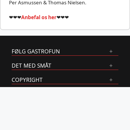
Per Asmussen & Thomas Nielsen.
❤❤❤
Anbefal os her
❤❤❤
FØLG GASTROFUN
DET MED SMÅT
COPYRIGHT
OM OS
GastroFun.dk er en del af Asmussen Online
ApS
CVR:
39020580