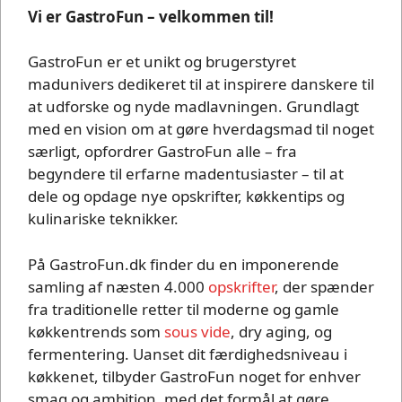
Vi er GastroFun – velkommen til!
GastroFun er et unikt og brugerstyret
madunivers dedikeret til at inspirere danskere til
at udforske og nyde madlavningen. Grundlagt
med en vision om at gøre hverdagsmad til noget
særligt, opfordrer GastroFun alle – fra
begyndere til erfarne madentusiaster – til at
dele og opdage nye opskrifter, køkkentips og
kulinariske teknikker.
På GastroFun.dk finder du en imponerende
samling af næsten 4.000
opskrifter
, der spænder
fra traditionelle retter til moderne og gamle
køkkentrends som
sous vide
, dry aging, og
fermentering. Uanset dit færdighedsniveau i
køkkenet, tilbyder GastroFun noget for enhver
smag og ambition, med det formål at gøre