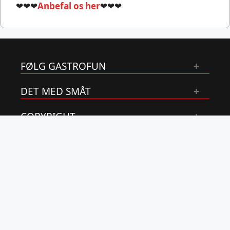
❤❤❤
Anbefal os her
❤❤❤
FØLG GASTROFUN
DET MED SMÅT
COPYRIGHT
OM OS
GastroFun.dk er en del af Asmussen Online
ApS
CVR:
39020580