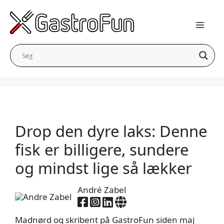
Hop
til
indhold
Drop den dyre laks: Denne
fisk er billigere, sundere
og mindst lige så lækker
André Zabel
Madnørd og skribent på GastroFun siden maj