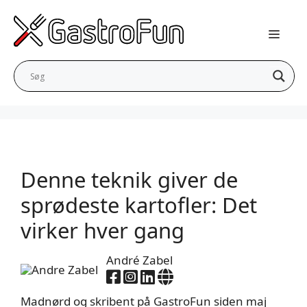
Hop
til
indhold
Denne teknik giver de
sprødeste kartofler: Det
virker hver gang
André Zabel
Madnørd og skribent på GastroFun siden maj