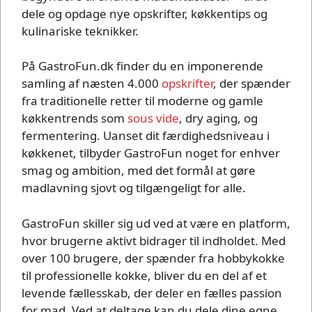
dele og opdage nye opskrifter, køkkentips og
kulinariske teknikker.
På GastroFun.dk finder du en imponerende
samling af næsten 4.000
opskrifter
, der spænder
fra traditionelle retter til moderne og gamle
køkkentrends som
sous vide
, dry aging, og
fermentering. Uanset dit færdighedsniveau i
køkkenet, tilbyder GastroFun noget for enhver
smag og ambition, med det formål at gøre
madlavning sjovt og tilgængeligt for alle.
GastroFun skiller sig ud ved at være en platform,
hvor brugerne aktivt bidrager til indholdet. Med
over 100 brugere, der spænder fra hobbykokke
til professionelle kokke, bliver du en del af et
levende fællesskab, der deler en fælles passion
for mad. Ved at deltage kan du dele dine egne