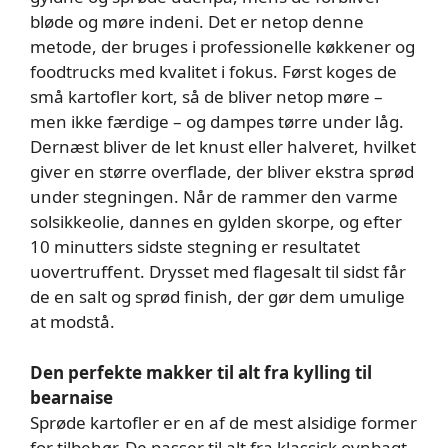
bløde og møre indeni. Det er netop denne
metode, der bruges i professionelle køkkener og
foodtrucks med kvalitet i fokus. Først koges de
små kartofler kort, så de bliver netop møre –
men ikke færdige – og dampes tørre under låg.
Dernæst bliver de let knust eller halveret, hvilket
giver en større overflade, der bliver ekstra sprød
under stegningen. Når de rammer den varme
solsikkeolie, dannes en gylden skorpe, og efter
10 minutters sidste stegning er resultatet
uovertruffent. Drysset med flagesalt til sidst får
de en salt og sprød finish, der gør dem umulige
at modstå.
Den perfekte makker til alt fra kylling til
bearnaise
Sprøde kartofler er en af de mest alsidige former
for tilbehør. De passer til alt fra klassisk ovnbagt