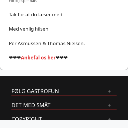
Foto: Jesper Rais
Tak for at du læser med
Med venlig hilsen
Per Asmussen & Thomas Nielsen.
❤❤❤
Anbefal os her
❤❤❤
FØLG GASTROFUN
DET MED SMÅT
COPYRIGHT