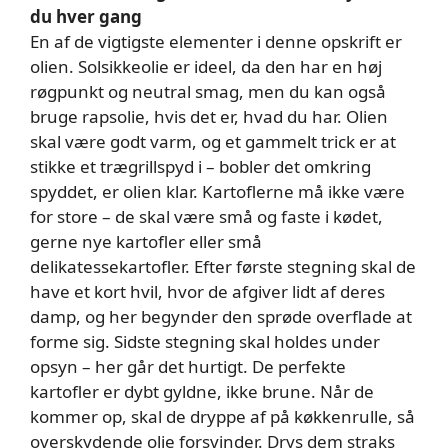
du hver gang
En af de vigtigste elementer i denne opskrift er
olien. Solsikkeolie er ideel, da den har en høj
røgpunkt og neutral smag, men du kan også
bruge rapsolie, hvis det er, hvad du har. Olien
skal være godt varm, og et gammelt trick er at
stikke et trægrillspyd i – bobler det omkring
spyddet, er olien klar. Kartoflerne må ikke være
for store – de skal være små og faste i kødet,
gerne nye kartofler eller små
delikatessekartofler. Efter første stegning skal de
have et kort hvil, hvor de afgiver lidt af deres
damp, og her begynder den sprøde overflade at
forme sig. Sidste stegning skal holdes under
opsyn – her går det hurtigt. De perfekte
kartofler er dybt gyldne, ikke brune. Når de
kommer op, skal de dryppe af på køkkenrulle, så
overskydende olie forsvinder. Drys dem straks