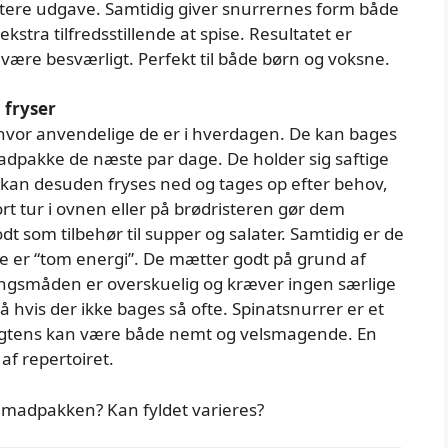
ttere udgave. Samtidig giver snurrernes form både
stra tilfredsstillende at spise. Resultatet er
ære besværligt. Perfekt til både børn og voksne.
 fryser
 hvor anvendelige de er i hverdagen. De kan bages
dpakke de næste par dage. De holder sig saftige
 kan desuden fryses ned og tages op efter behov,
kort tur i ovnen eller på brødristeren gør dem
 som tilbehør til supper og salater. Samtidig er de
e er “tom energi”. De mætter godt på grund af
ngsmåden er overskuelig og kræver ingen særlige
å hvis der ikke bages så ofte. Spinatsnurrer er et
agtens kan være både nemt og velsmagende. En
 af repertoiret.
i madpakken? Kan fyldet varieres?