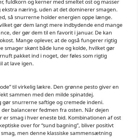
ger, fuldkorn og kerner med smeltet ost og masser
og ekstra næring, uden at det dominerer smagen.
d, så snurrerne holder energien oppe længe.
, hvilket gør dem langt mere indbydende end mange
nce, der gør dem til en favorit i januar. De kan
rokost. Mange oplever, at de også fungerer rigtig
 De smager skønt både lune og kolde, hvilket gør
nuft pakket ind i noget, der føles som rigtig
l at lave igen.
“gode” til virkelig lækre. Den grønne pesto giver en
rfekt sammen med den milde spinatdej.
 gør snurrerne saftige og cremede indeni.
ejf, der balancerer fedmen fra osten. Når dejen
der er smag i hver eneste bid. Kombinationen af ost
keptiske over for “sund bagning”, bliver positivt
ter smag, men denne klassiske sammensætning