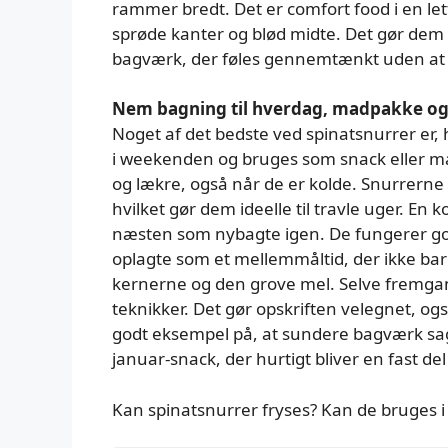
rammer bredt. Det er comfort food i en le
sprøde kanter og blød midte. Det gør dem ek
bagværk, der føles gennemtænkt uden at v
Nem bagning til hverdag, madpakke og
Noget af det bedste ved spinatsnurrer er,
i weekenden og bruges som snack eller ma
og lækre, også når de er kolde. Snurrerne
hvilket gør dem ideelle til travle uger. En 
næsten som nybagte igen. De fungerer godt
oplagte som et mellemmåltid, der ikke bar
kernerne og den grove mel. Selve fremga
teknikker. Det gør opskriften velegnet, ogs
godt eksempel på, at sundere bagværk s
januar-snack, der hurtigt bliver en fast del
Kan spinatsnurrer fryses? Kan de bruges 