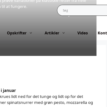
 prøve variationer på klassiske retter fra hele
til at fungere.
17. januar 2026
Opskrifter
Artikler
Video
Kont
i januar
es lidt ned for det tunge og lidt op for det
er spinatsnurrer med grøn pesto, mozzarella og