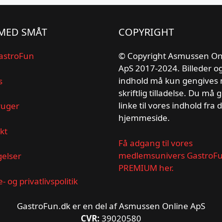
MED SMÅT
COPYRIGHT
astroFun
© Copyright Asmussen On
ApS 2017-2024. Billeder o
indhold må kun gengives
s
skriftlig tilladelse. Du må 
linke til vores indhold fra 
ruger
hjemmeside.
kt
Få adgang til vores
medlemsunivers GastroF
gelser
PREMIUM her.
- og privatlivspolitik
GastroFun.dk er en del af Asmussen Online ApS
CVR:
39020580