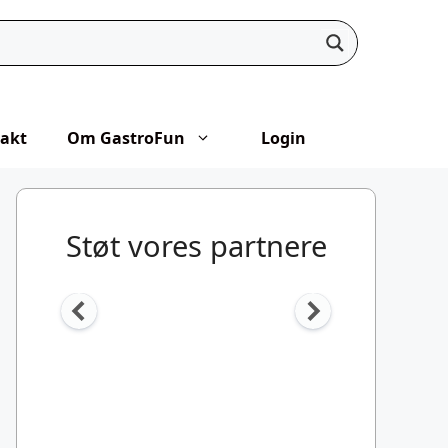
akt
Om GastroFun
Login
Støt vores partnere