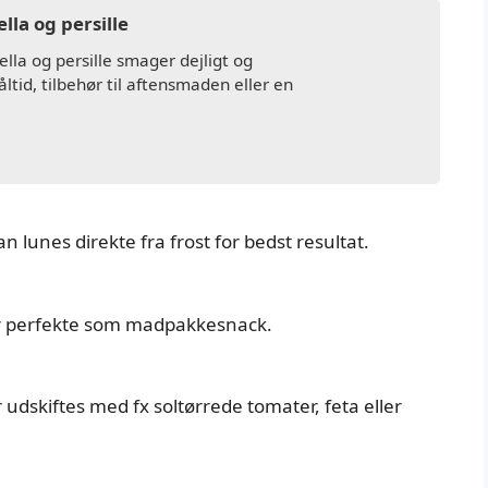
la og persille
lla og persille smager dejligt og
id, tilbehør til aftensmaden eller en
kan lunes direkte fra frost for bedst resultat.
or perfekte som madpakkesnack.
 udskiftes med fx soltørrede tomater, feta eller