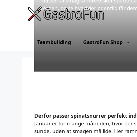
masser af smag. André elsker specielt at
Hop
verden, og se hvad der egentlig får dem 
til
indhold
Teambuilding
GastroFun Shop
Derfor passer spinatsnurrer perfekt ind 
Januar er for mange måneden, hvor der skru
sunde, uden at smagen må lide. Her ramm