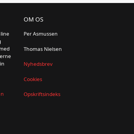
OM OS
line
Per Asmussen
g
 med
Thomas Nielsen
gerne
din
Nyhedsbrev
Cookies
un
Opskriftsindeks