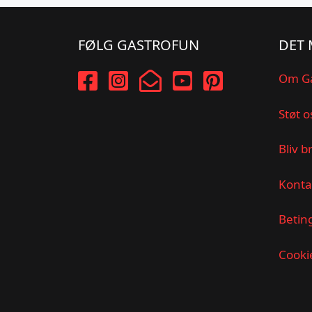
FØLG GASTROFUN
DET 
Om G
Støt o
Bliv b
Konta
Betin
Cookie