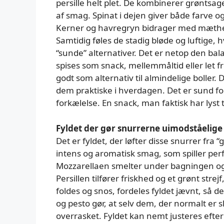
persille helt plet. De kombinerer grøntsa
af smag. Spinat i dejen giver både farve 
Kerner og havregryn bidrager med mæthe
Samtidig føles de stadig bløde og luftige
“sunde” alternativer. Det er netop den bala
spises som snack, mellemmåltid eller let f
godt som alternativ til almindelige boller.
dem praktiske i hverdagen. Det er sund for
forkælelse. En snack, man faktisk har lyst ti
Fyldet der gør snurrerne uimodståelige
Det er fyldet, der løfter disse snurrer fra 
intens og aromatisk smag, som spiller pe
Mozzarellaen smelter under bagningen og
Persillen tilfører friskhed og et grønt str
foldes og snos, fordeles fyldet jævnt, så 
og pesto gør, at selv dem, der normalt er s
overrasket. Fyldet kan nemt justeres ef