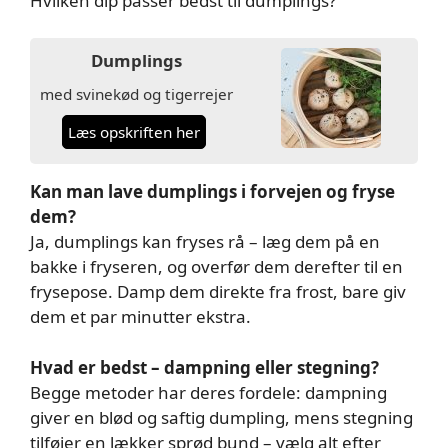
Hvilken dip passer bedst til dumplings?
Dumplings
med svinekød og tigerrejer
Læs opskriften her
Kan man lave dumplings i forvejen og fryse
dem?
Ja, dumplings kan fryses rå – læg dem på en
bakke i fryseren, og overfør dem derefter til en
frysepose. Damp dem direkte fra frost, bare giv
dem et par minutter ekstra.
Hvad er bedst – dampning eller stegning?
Begge metoder har deres fordele: dampning
giver en blød og saftig dumpling, mens stegning
tilføjer en lækker sprød bund – vælg alt efter