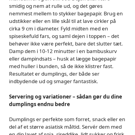
smidig og nem at rulle ud, og det gøres
nemmest mellem to stykker bagepapir. Brug en
udstikker eller en lille skål til at lave cirkler på
cirka 9 cm i diameter. Fyld midten med en
spiseskefuld fars, og saml dejen i toppen – det
behøver ikke være perfekt, bare det slutter tæt.
Damp dem i 10-12 minutter i en bambuskurv
eller dampindsats – husk at lægge bagepapir
med huller i bunden, så de ikke klistrer fast.
Resultatet er dumplings, der både ser
indbydende ud og smager fantastisk.
Servering og variationer – sådan gør du dine
dumplings endnu bedre
Dumplings er perfekte som forret, snack eller en
del af et større asiatisk måltid. Servér dem med
en dip lavet af soja, riseddike, lidt sukker og frisk