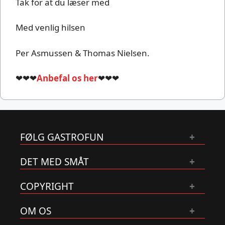
Tak for at du læser med
Med venlig hilsen
Per Asmussen & Thomas Nielsen.
❤❤❤
Anbefal os her
❤❤❤
FØLG GASTROFUN
DET MED SMÅT
COPYRIGHT
OM OS