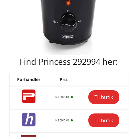
Find Princess 292994 her:
Forhandler
Pris
Til butik
141.00 DKK
Til butik
142.00 DKK