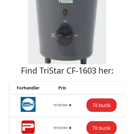
Find TriStar CF-1603 her:
Forhandler
Pris
Til butik
167.00 DKK
Til butik
187.00 DKK