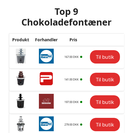
Top 9
Chokoladefontæner
Produkt
Forhandler
Pris
Til butik
167.00 DKK
Til butik
141.00 DKK
Til butik
197.00 DKK
Til butik
279.00 DKK