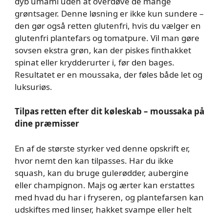
dyb umami uden at overdøve de mange
grøntsager. Denne løsning er ikke kun sundere –
den gør også retten glutenfri, hvis du vælger en
glutenfri plantefars og tomatpure. Vil man gøre
sovsen ekstra grøn, kan der piskes finthakket
spinat eller krydderurter i, før den bages.
Resultatet er en moussaka, der føles både let og
luksuriøs.
Tilpas retten efter dit køleskab – moussaka på
dine præmisser
En af de største styrker ved denne opskrift er,
hvor nemt den kan tilpasses. Har du ikke
squash, kan du bruge gulerødder, aubergine
eller champignon. Majs og ærter kan erstattes
med hvad du har i fryseren, og plantefarsen kan
udskiftes med linser, hakket svampe eller helt