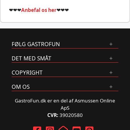
❤❤❤
Anbefal os her
❤❤❤
FØLG GASTROFUN
DET MED SMÅT
COPYRIGHT
OM OS
GastroFun.dk er en del af Asmussen Online
ApS
CVR:
39020580