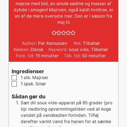
majroe med bid, en smule sødme og masser af
dybde i smagen! Majroen, også kaldt hvidroe, er
en af de mere oversete roer. Den er i sæson fra
maj til
Author:
Per Asmussen
Ret:
Tilbehør
Køkken:
Dansk
Keyword:
sous vide
,
Tilbehør
minutter
minutter
Forb. tid:
15
minutter
Tilb. tid:
50
minutter
Ingredienser
▢
1
stk.
Majroer
▢
1
spsk.
Smør
Sådan gør du
Sæt dit sous vide-apparat på 85 grader (pro
tip: nedbring opvarmningstiden ved at koge
vandet på vandkedlen forinden. Tilføj
derefter varmt vand fra hanen for at sænke