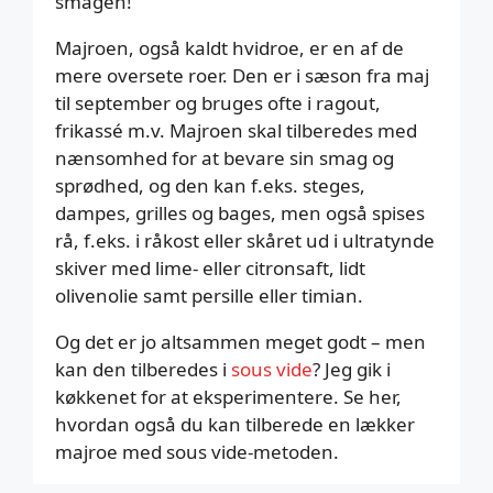
smagen!
Majroen, også kaldt hvidroe, er en af de
mere oversete roer. Den er i sæson fra maj
til september og bruges ofte i ragout,
frikassé m.v. Majroen skal tilberedes med
nænsomhed for at bevare sin smag og
sprødhed, og den kan f.eks. steges,
dampes, grilles og bages, men også spises
rå, f.eks. i råkost eller skåret ud i ultratynde
skiver med lime- eller citronsaft, lidt
olivenolie samt persille eller timian.
Og det er jo altsammen meget godt – men
kan den tilberedes i
sous vide
? Jeg gik i
køkkenet for at eksperimentere. Se her,
hvordan også du kan tilberede en lækker
majroe med sous vide-metoden.