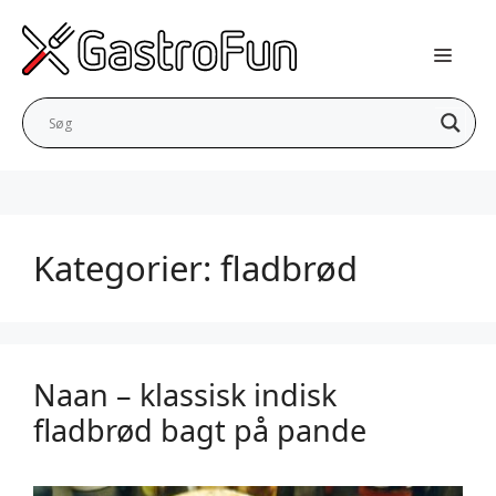
Hop
til
indhold
Kategorier:
fladbrød
Naan – klassisk indisk
fladbrød bagt på pande