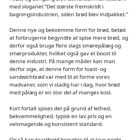
med sloganet ”Det største fremskridt i
bagningsindustrien, siden brød blev indpakket.”
Denne nye og bekvemme form for brød, betød
at forbrugerne begyndte at spise mere brød, og
derfor også bruge flere slags smørepålæg og
smørprodukter, hvilket også gav et boost til
denne industri. På mange måder kan man
derfor sige, at denne form for toast- og
sandwichbrød var med til at forme vores
madvaner, som vi stadig har i dag, hvor brød
med pålæg er en stor del af manges kost.
Kort fortalt spises det på grund af lethed,
bekvemmelighed, typisk en lav pris og en
velsmagende og konsistent standard.
Og så kan toastbrød benyttes til at lave nogle