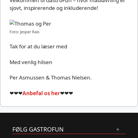
Velkommen til GastroFun – hvor madlavning er
sjovt, inspirerende og inkluderende!
Foto: Jesper Rais
Tak for at du læser med
Med venlig hilsen
Per Asmussen & Thomas Nielsen.
❤❤❤
Anbefal os her
❤❤❤
FØLG GASTROFUN