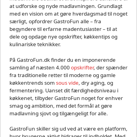
at udforske og nyde madlavningen. Grundlagt
med en vision om at gøre hverdagsmad til noget
særligt, opfordrer GastroFun alle – fra
begyndere til erfarne madentusiaster – til at
dele og opdage nye opskrifter, køkkentips og
kulinariske teknikker.
På GastroFun.dk finder du en imponerende
samling af næsten 4.000
opskrifter
, der spænder
fra traditionelle retter til moderne og gamle
køkkentrends som
sous vide
, dry aging, og
fermentering. Uanset dit færdighedsniveau i
køkkenet, tilbyder GastroFun noget for enhver
smag og ambition, med det formål at gøre
madlavning sjovt og tilgængeligt for alle.
GastroFun skiller sig ud ved at være en platform,
hvor brugerne aktivt bidrager til indholdet. Med