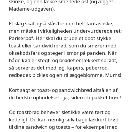
skinke, og den lækre smeltede ost (og ægget i
Madame-udgaven).
Et slag skal også slås for den helt fantastiske,
men måske i virkeligheden undervurderede ret;
Pariserbøf. Her skal du bruge et godt stykke
toast eller sandwichbrød, som du smører med
oksekødsfars og steger i smør på panden. Når
både kød er stegt, og brødet er lækkert sprødt,
så serveres det med løg, kapers, peberrod,
rødbeder, pickles og en rå æggeblomme. Mums!
Kort sagt er toast- og sandwichbrød altså en af
de bedste opfindelser… ja, siden indpakket brød!
Og toastbrød behøver slet ikke være tørt og
kedeligt. Du kan nemlig selv bage lækkert brød
til dine sandwich og toasts – for eksempel med