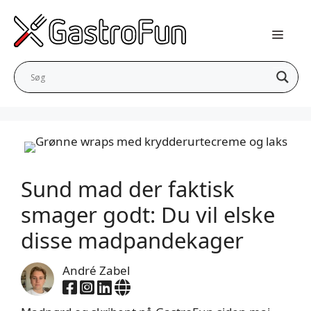
Hop
til
indhold
Sund mad der faktisk
smager godt: Du vil elske
disse madpandekager
André Zabel