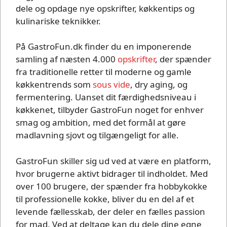
dele og opdage nye opskrifter, køkkentips og
kulinariske teknikker.
På GastroFun.dk finder du en imponerende
samling af næsten 4.000
opskrifter
, der spænder
fra traditionelle retter til moderne og gamle
køkkentrends som
sous vide
, dry aging, og
fermentering. Uanset dit færdighedsniveau i
køkkenet, tilbyder GastroFun noget for enhver
smag og ambition, med det formål at gøre
madlavning sjovt og tilgængeligt for alle.
GastroFun skiller sig ud ved at være en platform,
hvor brugerne aktivt bidrager til indholdet. Med
over 100 brugere, der spænder fra hobbykokke
til professionelle kokke, bliver du en del af et
levende fællesskab, der deler en fælles passion
for mad. Ved at deltage kan du dele dine egne