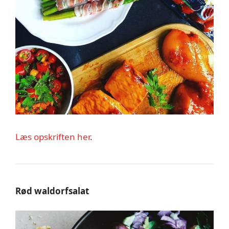
Læs opskriften her
.
Rød waldorfsalat