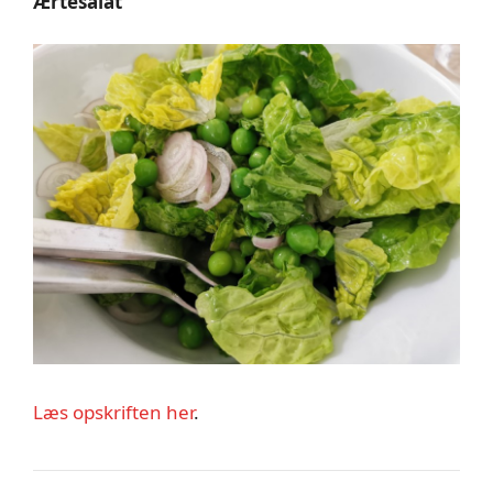
Ærtesalat
Læs opskriften her
.