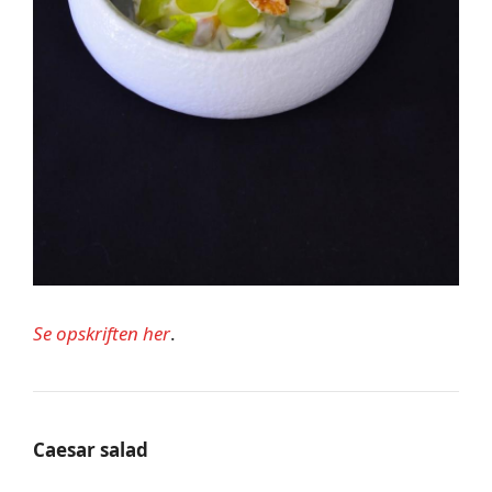
Se opskriften her
.
Caesar salad