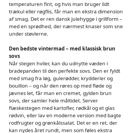
temperaturen fint, og hvis man bruger lidt
trækul eller røgflis, får man en ekstra dimension
af smag. Det er ren dansk julehygge i grillform –
med en sprødhed, der nærmest knaser som sne
under støvlerne.
Den bedste vintermad – med klassisk brun
sovs
Når stegen hviler, kan du udnytte væden i
bradepanden til den perfekte sovs. Den er fyldt
med smag fra løg, gulerødder, krydderier og
bouillon – og når den røres op med fløde og
jævnes let, får man en cremet, gylden brun
sovs, der samler hele måltidet. Server
flæskestegen med kartofler, rødkål og et glas
rødvin, eller lav en moderne version med bagte
rodfrugter og grønkålssalat. Det er en ret, der
kan nydes året rundt, men som føles ekstra