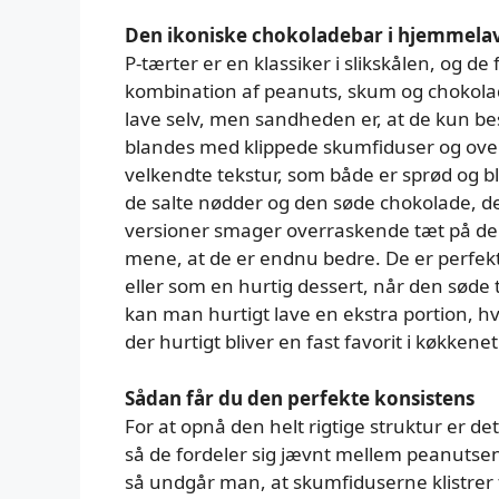
Den ikoniske chokoladebar i hjemmelav
P-tærter er en klassiker i slikskålen, og d
kombination af peanuts, skum og chokolad
lave selv, men sandheden er, at de kun bes
blandes med klippede skumfiduser og ove
velkendte tekstur, som både er sprød og 
de salte nødder og den søde chokolade, 
versioner smager overraskende tæt på dem
mene, at de er endnu bedre. De er perfek
eller som en hurtig dessert, når den søde 
kan man hurtigt lave en ekstra portion, hvi
der hurtigt bliver en fast favorit i køkkenet
Sådan får du den perfekte konsistens
For at opnå den helt rigtige struktur er de
så de fordeler sig jævnt mellem peanutsene.
så undgår man, at skumfiduserne klistrer