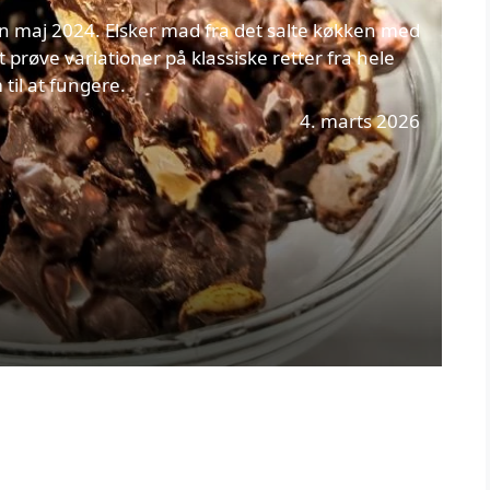
n maj 2024. Elsker mad fra det salte køkken med
 prøve variationer på klassiske retter fra hele
til at fungere.
4. marts 2026