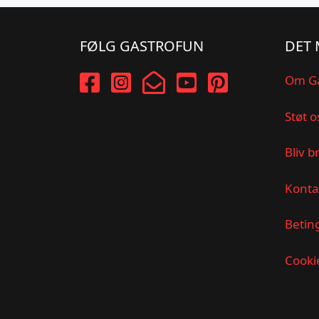
FØLG GASTROFUN
DET 
Om G
Støt o
Bliv b
Konta
Betin
Cookie