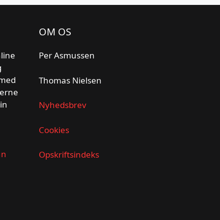
OM OS
line
Per Asmussen
g
 med
Thomas Nielsen
gerne
din
Nyhedsbrev
Cookies
un
Opskriftsindeks