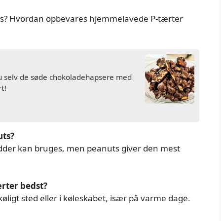
s? Hvordan opbevares hjemmelavede P-tærter
du selv de søde chokoladehapsere med
t!
uts?
ødder kan bruges, men peanuts giver den mest
rter bedst?
øligt sted eller i køleskabet, især på varme dage.