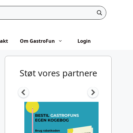
akt
Om GastroFun
Login
Støt vores partnere