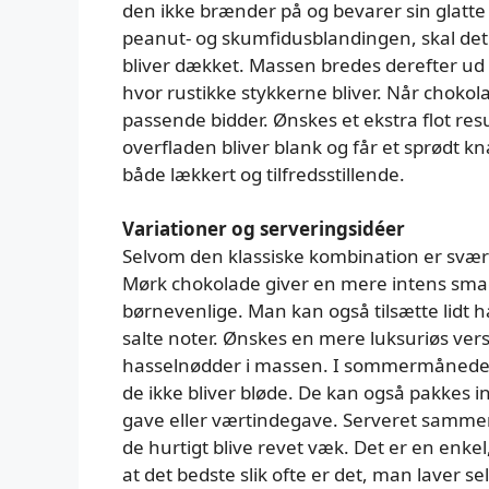
den ikke brænder på og bevarer sin glatt
peanut- og skumfidusblandingen, skal det
bliver dækket. Massen bredes derefter ud 
hvor rustikke stykkerne bliver. Når chokola
passende bidder. Ønskes et ekstra flot re
overfladen bliver blank og får et sprødt k
både lækkert og tilfredsstillende.
Variationer og serveringsidéer
Selvom den klassiske kombination er svær
Mørk chokolade giver en mere intens sm
børnevenlige. Man kan også tilsætte lidt
salte noter. Ønskes en mere luksuriøs ver
hasselnødder i massen. I sommermånedern
de ikke bliver bløde. De kan også pakkes
gave eller værtindegave. Serveret sammen 
de hurtigt blive revet væk. Det er en enkel
at det bedste slik ofte er det, man laver sel