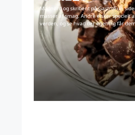
Madnørd og skribent på GastroFun side
masser af smag. André elsker specielt at
verden, og se hvad der egentlig får dem 