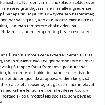
e konsistens. Når den varme chokolade hældes over
 hele røres grundigt sammen, så alle ingredienser
på bagepapir i et jævnt lag – tykkelsen bestemmer,
den har sat sig helt, kan den skæres eller hakkes i
sultat, kan man temperere chokoladen, så
næk. Men selv uden temperering bliver resultatet
 at slå, kan hjemmelavede P-tærter nemt varieres.
ag, mens mælkechokolade gør dem sødere og mere
 havsalt på toppen for at fremhæve peanutsenes
sion, kan der røres hakkede mandler eller ristede
e er det en god idé at opbevare dem køligt, så
 ind i små cellofanposer og bruges som hjemmelavet
med kaffe eller som en del af et dessertbord vil
, nostalgisk og uimodståelig sød sag, som beviser,
v.