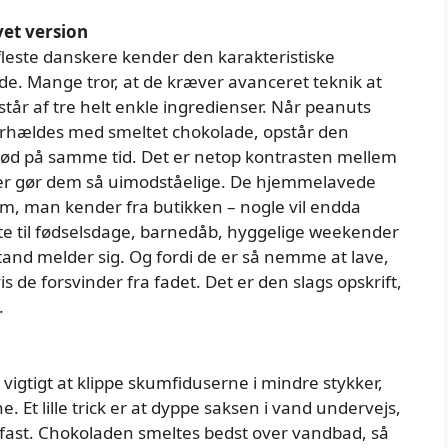
et version
e fleste danskere kender den karakteristiske
e. Mange tror, at de kræver avanceret teknik at
tår af tre helt enkle ingredienser. Når peanuts
rhældes med smeltet chokolade, opstår den
blød på samme tid. Det er netop kontrasten mellem
der gør dem så uimodståelige. De hjemmelavede
, man kender fra butikken – nogle vil endda
te til fødselsdage, barnedåb, hyggelige weekender
tand melder sig. Og fordi de er så nemme at lave,
s de forsvinder fra fadet. Det er den slags opskrift,
.
t vigtigt at klippe skumfiduserne i mindre stykker,
 Et lille trick er at dyppe saksen i vand undervejs,
 fast. Chokoladen smeltes bedst over vandbad, så