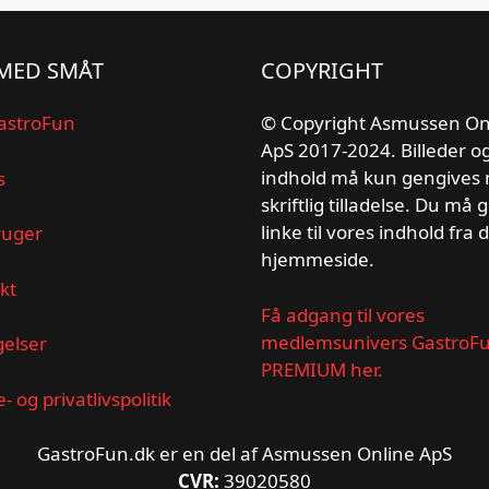
MED SMÅT
COPYRIGHT
astroFun
© Copyright Asmussen On
ApS 2017-2024. Billeder o
indhold må kun gengives
s
skriftlig tilladelse. Du må 
linke til vores indhold fra 
ruger
hjemmeside.
kt
Få adgang til vores
medlemsunivers GastroF
gelser
PREMIUM her.
- og privatlivspolitik
GastroFun.dk er en del af Asmussen Online ApS
CVR:
39020580