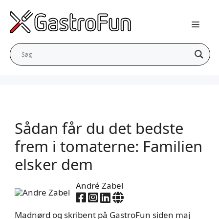
Hop
til
indhold
Sådan får du det bedste
frem i tomaterne: Familien
elsker dem
André Zabel
Madnørd og skribent på GastroFun siden maj