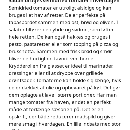
Sådan bruges semidried tomater i hverdagen
Semidried tomater er utroligt alsidige og kan
bruges i et hav af retter. De er perfekte på
tapasbordet sammen med ost, brød og oliven. I
salater tilfører de dybde og sødme, som løfter
hele retten. De kan også hakkes og bruges i
pesto, pastaretter eller som topping på pizza og
bruschetta. Sammen med frisk brød og smør
bliver de hurtigt en favorit ved bordet.
Krydderolien fra glasset er ideel til marinader,
dressinger eller til at dryppe over grillede
grøntsager. Tomaterne kan holde sig længe, hvis
de er dækket af olie og opbevaret på køl. Det gør
dem oplagte at lave i større portioner. Har man
mange tomater fra haven, er det en perfekt
måde at forlænge sæsonen på. Det er en
opskrift, der både reducerer madspild og giver
mere smag i hverdagen. En lille indsats med stor