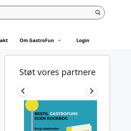
akt
Om GastroFun
Login
Støt vores partnere