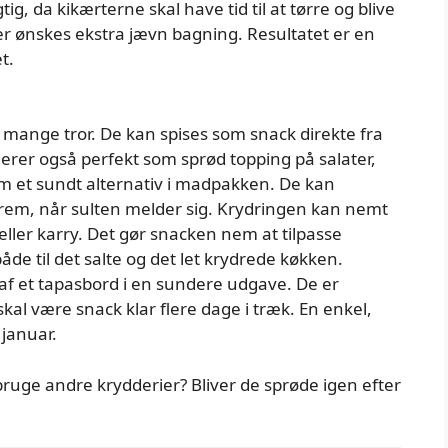
ig, da kikærterne skal have tid til at tørre og blive
der ønskes ekstra jævn bagning. Resultatet er en
t.
 mange tror. De kan spises som snack direkte fra
gerer også perfekt som sprød topping på salater,
om et sundt alternativ i madpakken. De kan
frem, når sulten melder sig. Krydringen kan nemt
ller karry. Det gør snacken nem at tilpasse
de til det salte og det let krydrede køkken.
af et tapasbord i en sundere udgave. De er
skal være snack klar flere dage i træk. En enkel,
 januar.
uge andre krydderier? Bliver de sprøde igen efter