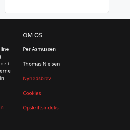
OM OS
line
Per Asmussen
g
 med
Thomas Nielsen
gerne
din
Nyhedsbrev
Cookies
un
Opskriftsindeks