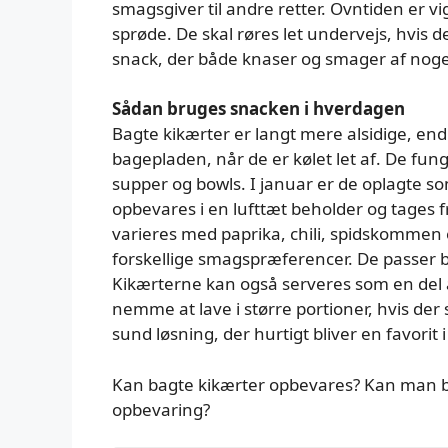
smagsgiver til andre retter. Ovntiden er vigt
sprøde. De skal røres let undervejs, hvis 
snack, der både knaser og smager af noge
Sådan bruges snacken i hverdagen
Bagte kikærter er langt mere alsidige, end
bagepladen, når de er kølet let af. De fun
supper og bowls. I januar er de oplagte s
opbevares i en lufttæt beholder og tages 
varieres med paprika, chili, spidskommen e
forskellige smagspræferencer. De passer bå
Kikærterne kan også serveres som en del 
nemme at lave i større portioner, hvis der 
sund løsning, der hurtigt bliver en favorit i
Kan bagte kikærter opbevares? Kan man br
opbevaring?