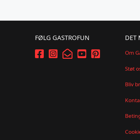
FØLG GASTROFUN
DET 
Om G
Støt o
Bliv b
Konta
Betin
Cookie