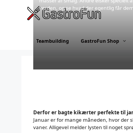
masser af smag. André elsker specielt at
Hop
verden, og se hvad der egentlig får dem 
til
indhold
Teambuilding
GastroFun Shop
Derfor er bagte kikærter perfekte til j
Januar er for mange måneden, hvor der sk
vaner. Alligevel melder lysten til noget sp