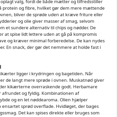
oplagt valg, fordi de både mætter og tilfredsstiller
på protein og fibre, hvilket gør dem mere mættende
nen, bliver de sprøde uden at kræve friture eller
dderier og olie giver masser af smag, selvom
 et sundere alternativ til chips og nødder. De
r at spise lidt lettere uden at gå på kompromis
ave og kræver minimal forberedelse. De kan nydes
er. En snack, der gør det nemmere at holde fast i
d
kærter ligger i krydringen og bagetiden. Når
ver de langt mere sprøde i ovnen. Muskatnød giver
æder kikærterne overraskende godt. Herbamare
er afrundet og fyldig. Kombinationen af
dybde og en let nøddearoma. Olien hjælper
n ensartet sprød overflade. Hvidløget, der bages
øgssmag. Det kan spises direkte eller bruges som