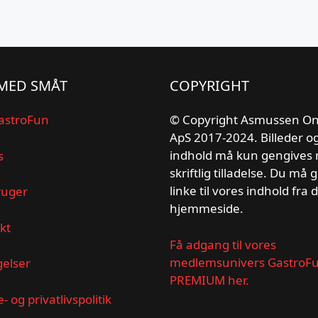
MED SMÅT
COPYRIGHT
astroFun
© Copyright Asmussen On
ApS 2017-2024. Billeder o
indhold må kun gengives
s
skriftlig tilladelse. Du må 
linke til vores indhold fra 
ruger
hjemmeside.
kt
Få adgang til vores
medlemsunivers GastroF
gelser
PREMIUM her.
- og privatlivspolitik