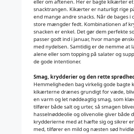
eller om aftenen. Her er bagte kikærter et 
snacktrangen. Kikærter er naturligt rige 
end mange andre snacks. Når de bages i ov
store mængder fedt. Kombinationen af kry
snacken er enkel. Det gør dem perfekte som
passer godt ind i januar, hvor mange ønske
med nydelsen. Samtidig er de nemme at l
alene eller som topping på salater og supp
de gode intentioner.
Smag, krydderier og den rette sprødhe
Hemmeligheden bag virkelig gode bagte ki
kikærterne drænes grundigt for væde, bli
en varm og let nøddeagtig smag, som kl
tilfører både salt og urter, så smagen bliv
hasselnøddeolie og olivenolie giver både 
krydderierne med at hæfte sig og sikrer e
med, tilfører en mild og næsten sød hvidl