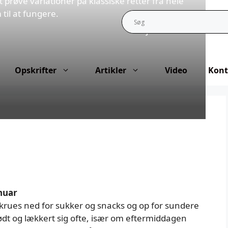
 prøve variationer på klassiske retter fra hele
til at fungere.
10. januar 2026
Opskrifter
Artikler
Video
Kont
anuar
rues ned for sukker og snacks og op for sundere
rødt og lækkert sig ofte, især om eftermiddagen