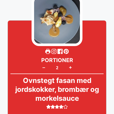
PORTIONER
+
–
Ovnstegt fasan med
jordskokker, brombær og
morkelsauce