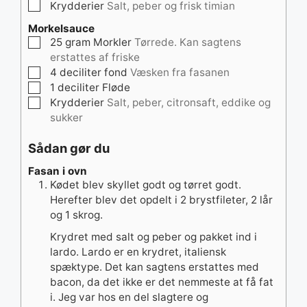
▢
Krydderier
Salt, peber og frisk timian
Morkelsauce
▢
25
gram
Morkler
Tørrede. Kan sagtens
erstattes af friske
▢
4
deciliter
fond
Væsken fra fasanen
▢
1
deciliter
Fløde
▢
Krydderier
Salt, peber, citronsaft, eddike og
sukker
Sådan gør du
Fasan i ovn
Kødet blev skyllet godt og tørret godt.
Herefter blev det opdelt i 2 brystfileter, 2 lår
og 1 skrog.
Krydret med salt og peber og pakket ind i
lardo. Lardo er en krydret, italiensk
spæktype. Det kan sagtens erstattes med
bacon, da det ikke er det nemmeste at få fat
i. Jeg var hos en del slagtere og