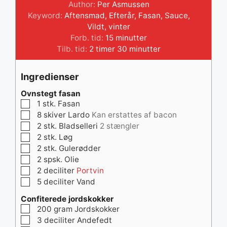
Author:
Per Asmussen
Keyword:
Aftensmad
,
Efterår
,
Fasan
,
Sauce
,
Vildt
,
vinter
minutter
Forb. tid:
15
minutter
timer
minutter
Tilb. tid:
2
timer
30
minutter
Ingredienser
Ovnstegt fasan
▢
1
stk.
Fasan
▢
8
skiver
Lardo
Kan erstattes af bacon
▢
2
stk.
Bladselleri
2 stængler
▢
2
stk.
Løg
▢
2
stk.
Gulerødder
▢
2
spsk.
Olie
▢
2
deciliter
Portvin
▢
5
deciliter
Vand
Confiterede jordskokker
▢
200
gram
Jordskokker
▢
3
deciliter
Andefedt