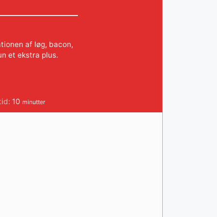
tionen af løg, bacon,
un et ekstra plus.
minutter
tid:
10
minutter