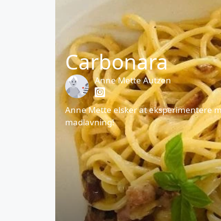
Carbonara
Anne Mette Autzen
Anne Mette elsker at eksperimentere me
madlavning!