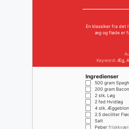
En klassiker fra det
æg og fløde er fa
A
Keyword:
Æg
,
Ingredienser
▢
500
gram
Spagh
▢
200
gram
Baco
▢
2
stk.
Løg
▢
2
fed
Hvidløg
▢
4
stk.
Æggeblo
▢
2.5
deciliter
Flø
▢
Salt
▢
Peber
friskkvær