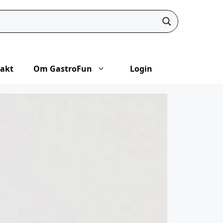
akt
Om GastroFun
Login