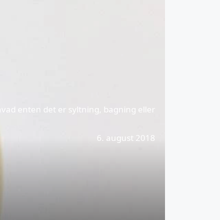
ad enten det er syltning, bagning eller
6. august 2018