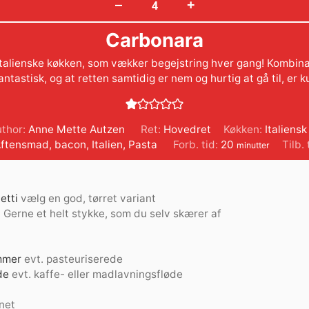
+
–
Carbonara
 italienske køkken, som vækker begejstring hver gang! Kombina
ntastisk, og at retten samtidig er nem og hurtig at gå til, er k
uthor:
Anne Mette Autzen
Ret:
Hovedret
Køkken:
Italiensk
minutter
Aftensmad
,
bacon
,
Italien
,
Pasta
Forb. tid:
20
Tilb. 
minutter
etti
vælg en god, tørret variant
n
Gerne et helt stykke, som du selv skærer af
mmer
evt. pasteuriserede
de
evt. kaffe- eller madlavningsfløde
net