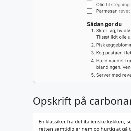
▢
Olie
til stegning
▢
Parmesan
revet
Sådan gør du
Skær løg, hvidlø
Tilsæt lidt olie
Pisk æggeblomm
Kog pastaen i le
Hæld vandet fr
blandingen. Vend
Server med reve
Opskrift på carbona
En klassiker fra det italienske køkken,
retten samtidig er nem og hurtig at gå ti