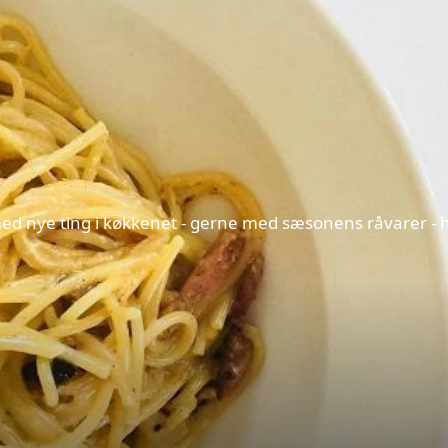
d nye ting i køkkenet - gerne med sæsonens råvarer - hv