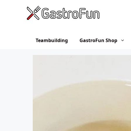
Hop
til
indhold
Teambuilding
GastroFun Shop