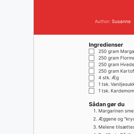
Author:
Susanne
Ingredienser
▢
250
gram
Marga
▢
250
gram
Florme
▢
250
gram
Hved
▢
250
gram
Kartof
▢
4
stk.
Æg
▢
1
tsk.
Vaniljesuk
▢
1
tsk.
Kardemo
Sådan gør du
Margarinen smelt
Æggene og "kryd
Melene tilsætte