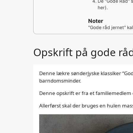
De "Gode Råd" sk
her).
Noter
"Gode råd jernet" k
Opskrift på gode råd
Denne lækre sønderjyske klassiker “Gode
barndomsminder.
Denne opskrift er fra et familiemedlem 
Allerførst skal der bruges en hulen ma