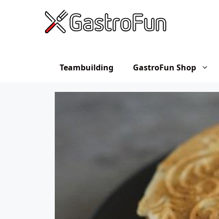
Hop
til
indhold
Teambuilding
GastroFun Shop