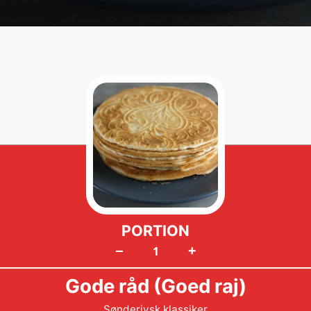
PORTION
+
–
Gode råd (Goed raj)
Sønderjysk klassiker