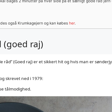
al bages 2 minutter på hver side på et særligt gode råd jern 
aldes også Krumkagejern og kan købes
her
.
 (goed raj)
 råd” (Goed raj) er et sikkert hit og hvis man er sønder
og skrevet ned i 1979:
sse tålmodighed.