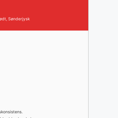
ødt
,
Sønderjysk
skonsistens.