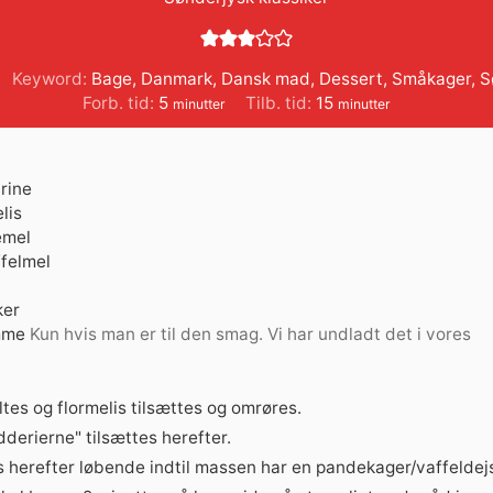
Keyword:
Bage
,
Danmark
,
Dansk mad
,
Dessert
,
Småkager
,
S
minutter
minutter
Forb. tid:
5
Tilb. tid:
15
minutter
minutter
rine
lis
emel
felmel
ker
mme
Kun hvis man er til den smag. Vi har undladt det i vores
es og flormelis tilsættes og omrøres.
derierne" tilsættes herefter.
s herefter løbende indtil massen har en pandekager/vaffeldej