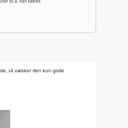
(der bl.a. kan købes
jyde, så vækker den kun gode