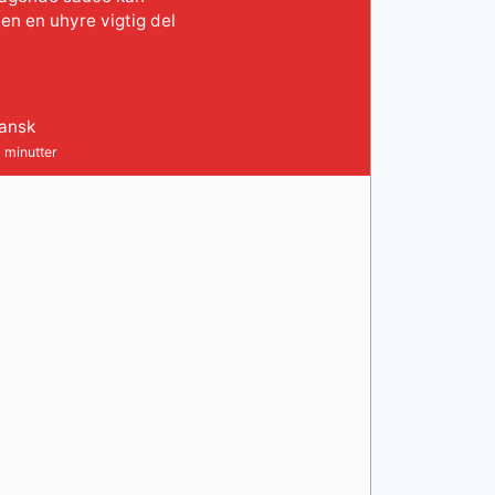
en en uhyre vigtig del
ansk
minutter
5
minutter