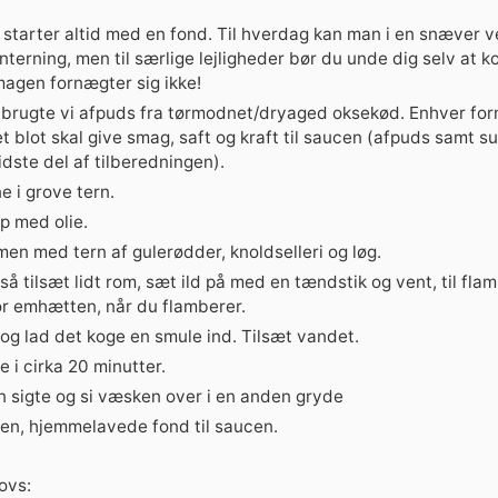
starter altid med en fond. Til hverdag kan man i en snæver
nterning, men til særlige lejligheder bør du unde dig selv at 
magen fornægter sig ikke!
 brugte vi afpuds fra tørmodnet/dryaged oksekød. Enhver for
 blot skal give smag, saft og kraft til saucen (afpuds samt su
idste del af tilberedningen).
 i grove tern.
p med olie.
en med tern af gulerødder, knoldselleri og løg.
 så tilsæt lidt rom, sæt ild på med en tændstik og vent, til fl
for emhætten, når du flamberer.
og lad det koge en smule ind. Tilsæt vandet.
 i cirka 20 minutter.
n sigte og si væsken over i en anden gryde
gen, hjemmelavede fond til saucen.
sovs: