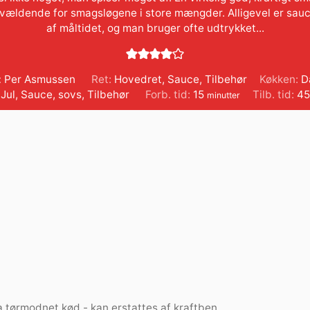
vældende for smagsløgene i store mængder. Alligevel er sauc
af måltidet, og man bruger ofte udtrykket...
:
Per Asmussen
Ret:
Hovedret, Sauce, Tilbehør
Køkken:
D
minutter
:
Jul
,
Sauce
,
sovs
,
Tilbehør
Forb. tid:
15
Tilb. tid:
4
minutter
a tørmodnet kød - kan erstattes af kraftben