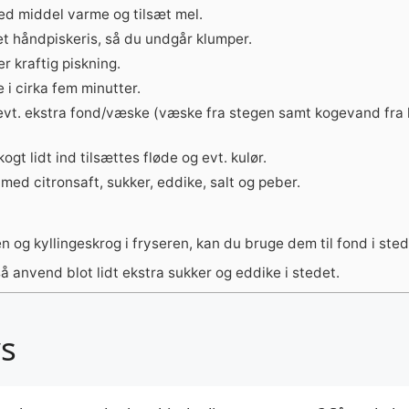
ed middel varme og tilsæt mel.
et håndpiskeris, så du undgår klumper.
r kraftig piskning.
i cirka fem minutter.
evt. ekstra fond/væske (væske fra stegen samt kogevand fra k
gt lidt ind tilsættes fløde og evt. kulør.
med citronsaft, sukker, eddike, salt og peber.
n og kyllingeskrog i fryseren, kan du bruge dem til fond i ste
så anvend blot lidt ekstra sukker og eddike i stedet.
vs