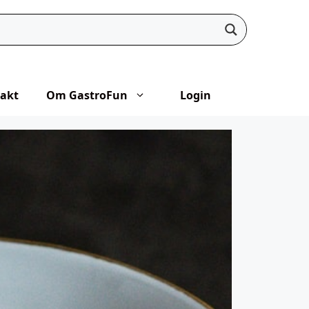
akt
Om GastroFun
Login