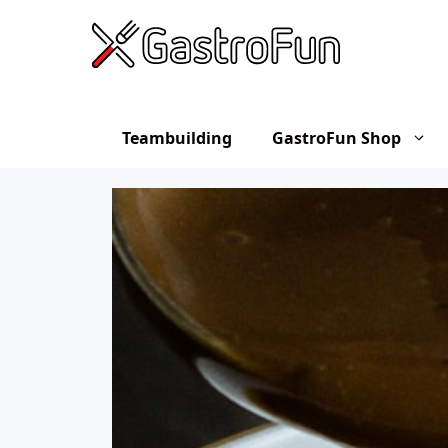
Hop
til
indhold
Teambuilding
GastroFun Shop