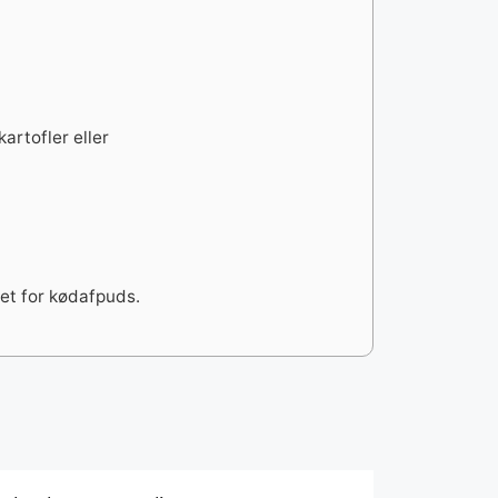
artofler eller
det for kødafpuds.