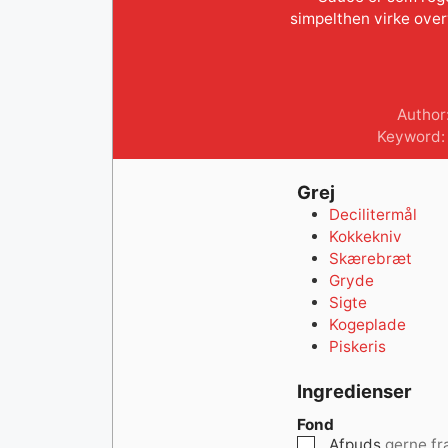
simpelthen virke over
Author
Keyword
Grej
Decilitermål
Kokkekniv
Skærebræt
Gryde
Sigte
Kogeplade
Piskeris
Ingredienser
Fond
▢
Afpuds
gerne fr