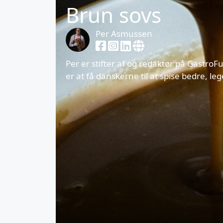
Brun sovs
Per Asmussen
Per er stifter af og redaktør på Gastro
er at få danskerne til at spise bedre, l