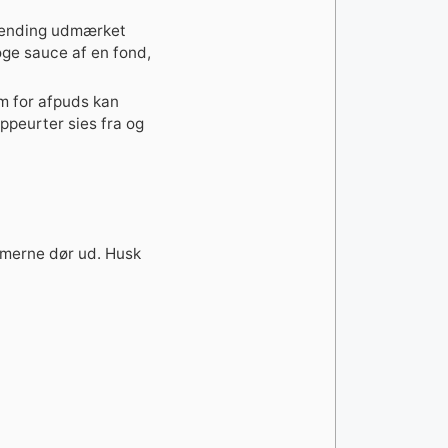
 vending udmærket
koge sauce af en fond,
m for afpuds kan
ppeurter sies fra og
ammerne dør ud. Husk