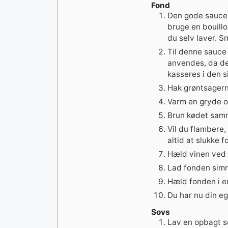
Fond
Den gode sauce 
bruge en bouillo
du selv laver. S
Til denne sauce
anvendes, da det
kasseres i den s
Hak grøntsagerne
Varm en gryde o
Brun kødet samm
Vil du flambere,
altid at slukke 
Hæld vinen ved 
Lad fonden simre
Hæld fonden i e
Du har nu din e
Sovs
Lav en opbagt 