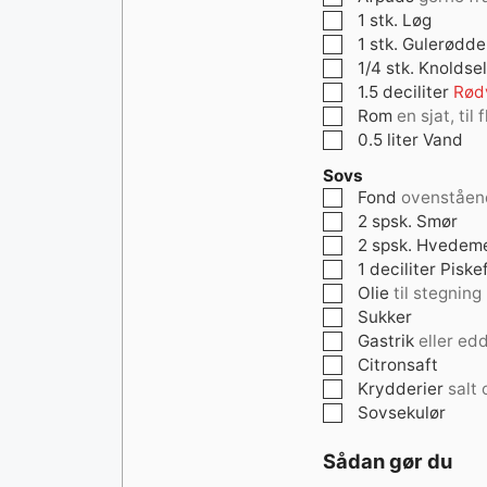
▢
1
stk.
Løg
▢
1
stk.
Gulerødde
▢
1/4
stk.
Knoldsel
▢
1.5
deciliter
Rød
▢
Rom
en sjat, ti
▢
0.5
liter
Vand
Sovs
▢
Fond
ovenståend
▢
2
spsk.
Smør
▢
2
spsk.
Hvedeme
▢
1
deciliter
Piske
▢
Olie
til stegning
▢
Sukker
▢
Gastrik
eller ed
▢
Citronsaft
▢
Krydderier
salt
▢
Sovsekulør
Sådan gør du