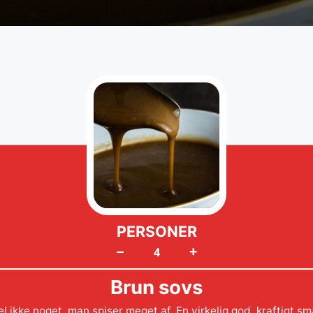
PERSONER
+
–
Brun sovs
l ikke noget, man spiser meget af. En virkelig god, kraftigt 