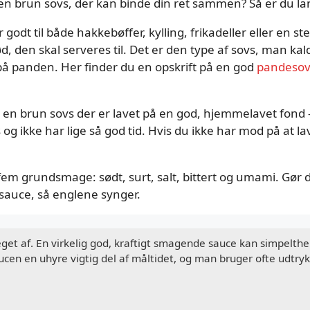
å en brun sovs, der kan binde din ret sammen? Så er du lan
godt til både hakkebøffer, kylling, frikadeller eller en s
d, den skal serveres til. Det er den type af sovs, man k
 på panden. Her finder du en opskrift på en god
pandesov
n brun sovs der er lavet på en god, hjemmelavet fond –
 og ikke har lige så god tid. Hvis du ikke har mod på at 
em grundsmage: sødt, surt, salt, bittert og umami. Gør de
 sauce, så englene synger.
get af. En virkelig god, kraftigt smagende sauce kan simpelth
cen en uhyre vigtig del af måltidet, og man bruger ofte udtrykk