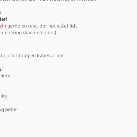
r
leri
vin
gerne en rest, der har stået lidt
l flambering (kan undlades).
e, eller brug en købevariant
l
fløde
dike
 og peber